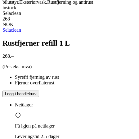
bilutstyr,Eksteriørvask,Rustfjerning og antirust
instock
Selaclean
268
NOK
Selaclean
Rustfjerner refill 1 L
268,–
(Pris eks. mva)
Syrefri fjerning av rust
Fjerner overflaterust
Legg i handlekurv
Nettlager
Få igjen på nettlager
Leveringstid
2-5 dager