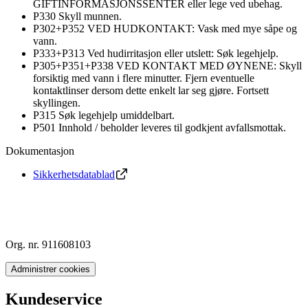
GIFTINFORMASJONSSENTER eller lege ved ubehag.
P330 Skyll munnen.
P302+P352 VED HUDKONTAKT: Vask med mye såpe og
vann.
P333+P313 Ved hudirritasjon eller utslett: Søk legehjelp.
P305+P351+P338 VED KONTAKT MED ØYNENE: Skyll
forsiktig med vann i flere minutter. Fjern eventuelle
kontaktlinser dersom dette enkelt lar seg gjøre. Fortsett
skyllingen.
P315 Søk legehjelp umiddelbart.
P501 Innhold / beholder leveres til godkjent avfallsmottak.
Dokumentasjon
Sikkerhetsdatablad
Org. nr. 911608103
Administrer cookies
Kundeservice