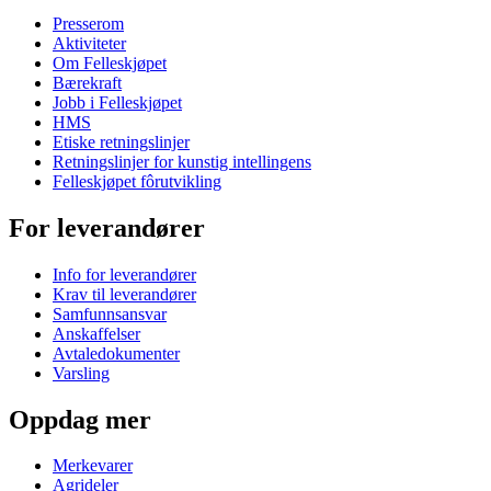
Presserom
Aktiviteter
Om Felleskjøpet
Bærekraft
Jobb i Felleskjøpet
HMS
Etiske retningslinjer
Retningslinjer for kunstig intellingens
Felleskjøpet fôrutvikling
For leverandører
Info for leverandører
Krav til leverandører
Samfunnsansvar
Anskaffelser
Avtaledokumenter
Varsling
Oppdag mer
Merkevarer
Agrideler