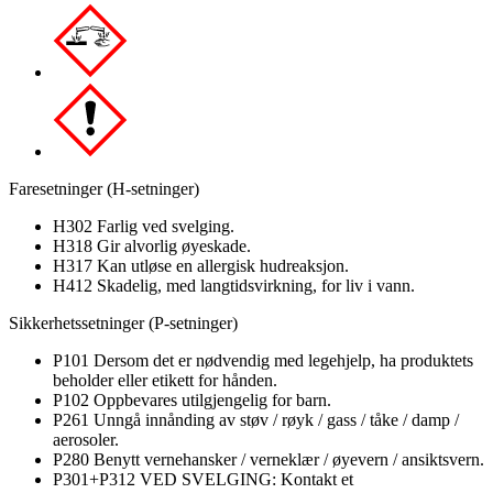
Faresetninger (H-setninger)
H302 Farlig ved svelging.
H318 Gir alvorlig øyeskade.
H317 Kan utløse en allergisk hudreaksjon.
H412 Skadelig, med langtidsvirkning, for liv i vann.
Sikkerhetssetninger (P-setninger)
P101 Dersom det er nødvendig med legehjelp, ha produktets
beholder eller etikett for hånden.
P102 Oppbevares utilgjengelig for barn.
P261 Unngå innånding av støv / røyk / gass / tåke / damp /
aerosoler.
P280 Benytt vernehansker / verneklær / øyevern / ansiktsvern.
P301+P312 VED SVELGING: Kontakt et