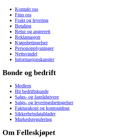
Kontakt oss
Finn oss
Frakt og levering
Betaling
Retur og angrerett
Reklamasjon
Kjøpsbetingelser
Personopplysninger
Nettsvindel
Informasjonskapsler
Bonde og bedrift
Medlem
Bli bedriftskunde
Salgs- og fagrådgivere
Salgs- og leveringsbetingelser
Fakturakopi og kontoutdrag
Sikkerhetsdatablader
Markedsregulering
Om Felleskjøpet