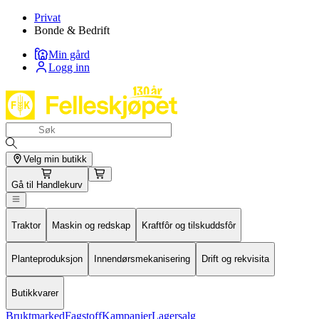
Privat
Bonde & Bedrift
Min gård
Logg inn
Velg min butikk
Gå til
Handlekurv
Traktor
Maskin og redskap
Kraftfôr og tilskuddsfôr
Planteproduksjon
Innendørsmekanisering
Drift og rekvisita
Butikkvarer
Bruktmarked
Fagstoff
Kampanjer
Lagersalg