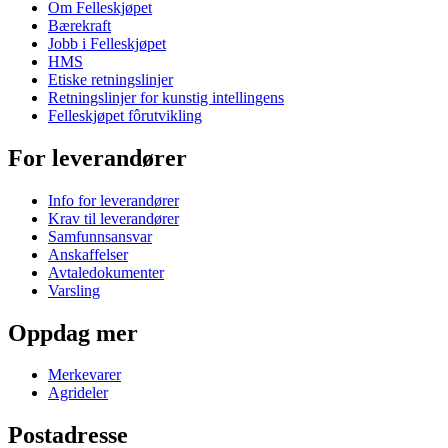
Om Felleskjøpet
Bærekraft
Jobb i Felleskjøpet
HMS
Etiske retningslinjer
Retningslinjer for kunstig intellingens
Felleskjøpet fôrutvikling
For leverandører
Info for leverandører
Krav til leverandører
Samfunnsansvar
Anskaffelser
Avtaledokumenter
Varsling
Oppdag mer
Merkevarer
Agrideler
Postadresse