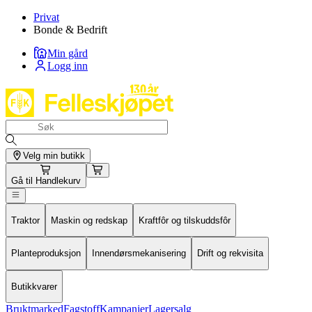
Privat
Bonde & Bedrift
Min gård
Logg inn
Velg min butikk
Gå til
Handlekurv
Traktor
Maskin og redskap
Kraftfôr og tilskuddsfôr
Planteproduksjon
Innendørsmekanisering
Drift og rekvisita
Butikkvarer
Bruktmarked
Fagstoff
Kampanjer
Lagersalg