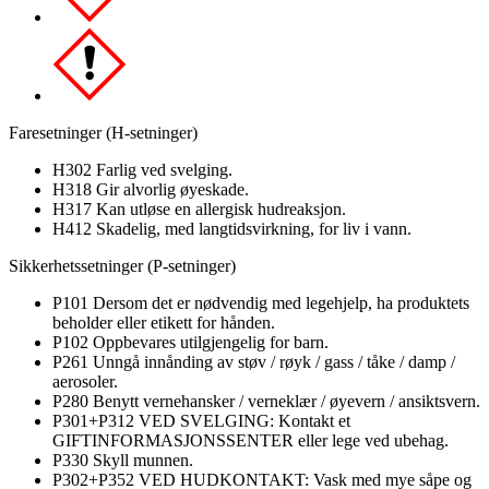
Faresetninger (H-setninger)
H302 Farlig ved svelging.
H318 Gir alvorlig øyeskade.
H317 Kan utløse en allergisk hudreaksjon.
H412 Skadelig, med langtidsvirkning, for liv i vann.
Sikkerhetssetninger (P-setninger)
P101 Dersom det er nødvendig med legehjelp, ha produktets
beholder eller etikett for hånden.
P102 Oppbevares utilgjengelig for barn.
P261 Unngå innånding av støv / røyk / gass / tåke / damp /
aerosoler.
P280 Benytt vernehansker / verneklær / øyevern / ansiktsvern.
P301+P312 VED SVELGING: Kontakt et
GIFTINFORMASJONSSENTER eller lege ved ubehag.
P330 Skyll munnen.
P302+P352 VED HUDKONTAKT: Vask med mye såpe og