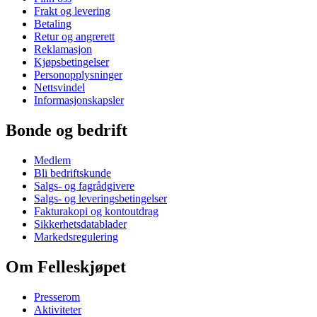
Frakt og levering
Betaling
Retur og angrerett
Reklamasjon
Kjøpsbetingelser
Personopplysninger
Nettsvindel
Informasjonskapsler
Bonde og bedrift
Medlem
Bli bedriftskunde
Salgs- og fagrådgivere
Salgs- og leveringsbetingelser
Fakturakopi og kontoutdrag
Sikkerhetsdatablader
Markedsregulering
Om Felleskjøpet
Presserom
Aktiviteter