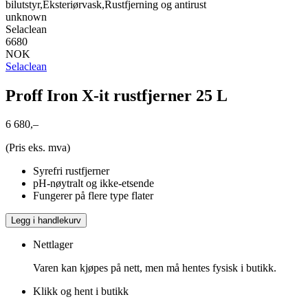
bilutstyr,Eksteriørvask,Rustfjerning og antirust
unknown
Selaclean
6680
NOK
Selaclean
Proff Iron X-it rustfjerner 25 L
6 680,–
(Pris eks. mva)
Syrefri rustfjerner
pH-nøytralt og ikke-etsende
Fungerer på flere type flater
Legg i handlekurv
Nettlager
Varen kan kjøpes på nett, men må hentes fysisk i butikk.
Klikk og hent i butikk