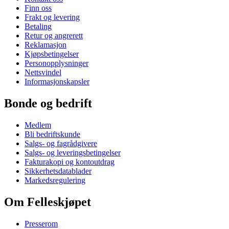
Finn oss
Frakt og levering
Betaling
Retur og angrerett
Reklamasjon
Kjøpsbetingelser
Personopplysninger
Nettsvindel
Informasjonskapsler
Bonde og bedrift
Medlem
Bli bedriftskunde
Salgs- og fagrådgivere
Salgs- og leveringsbetingelser
Fakturakopi og kontoutdrag
Sikkerhetsdatablader
Markedsregulering
Om Felleskjøpet
Presserom