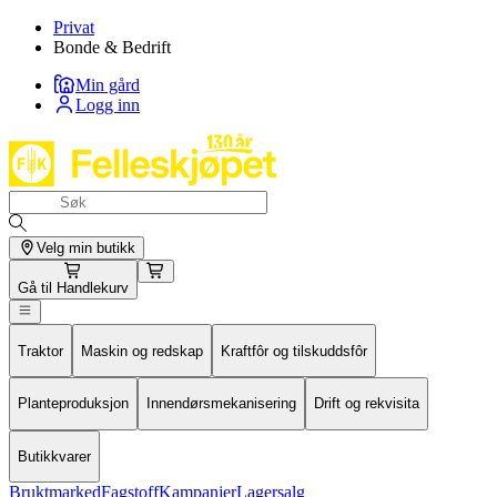
Privat
Bonde & Bedrift
Min gård
Logg inn
Velg min butikk
Gå til
Handlekurv
Traktor
Maskin og redskap
Kraftfôr og tilskuddsfôr
Planteproduksjon
Innendørsmekanisering
Drift og rekvisita
Butikkvarer
Bruktmarked
Fagstoff
Kampanjer
Lagersalg