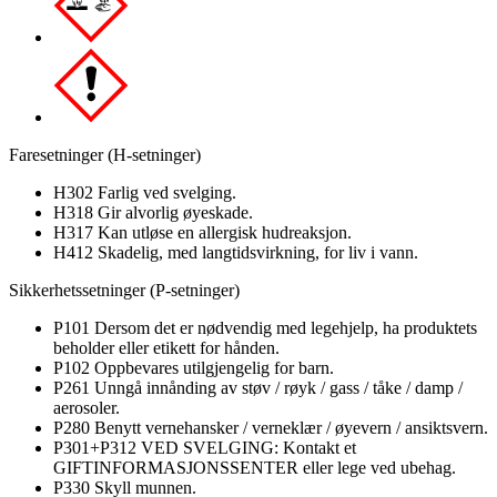
Faresetninger (H-setninger)
H302 Farlig ved svelging.
H318 Gir alvorlig øyeskade.
H317 Kan utløse en allergisk hudreaksjon.
H412 Skadelig, med langtidsvirkning, for liv i vann.
Sikkerhetssetninger (P-setninger)
P101 Dersom det er nødvendig med legehjelp, ha produktets
beholder eller etikett for hånden.
P102 Oppbevares utilgjengelig for barn.
P261 Unngå innånding av støv / røyk / gass / tåke / damp /
aerosoler.
P280 Benytt vernehansker / verneklær / øyevern / ansiktsvern.
P301+P312 VED SVELGING: Kontakt et
GIFTINFORMASJONSSENTER eller lege ved ubehag.
P330 Skyll munnen.