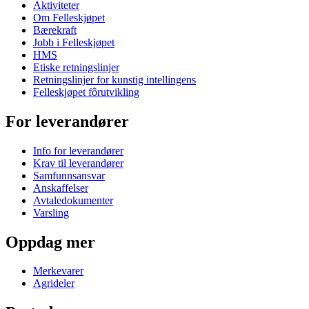
Aktiviteter
Om Felleskjøpet
Bærekraft
Jobb i Felleskjøpet
HMS
Etiske retningslinjer
Retningslinjer for kunstig intellingens
Felleskjøpet fôrutvikling
For leverandører
Info for leverandører
Krav til leverandører
Samfunnsansvar
Anskaffelser
Avtaledokumenter
Varsling
Oppdag mer
Merkevarer
Agrideler