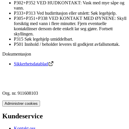
P302+P352 VED HUDKONTAKT: Vask med mye såpe og
vann.
P333+P313 Ved hudirritasjon eller utslett: Søk legehjelp.
P305+P351+P338 VED KONTAKT MED ØYNENE: Skyll
forsiktig med vann i flere minutter. Fjern eventuelle
kontaktlinser dersom dette enkelt lar seg gjøre. Fortsett
skyllingen.
P315 Søk legehjelp umiddelbart.
P501 Innhold / beholder leveres til godkjent avfallsmottak.
Dokumentasjon
Sikkerhetsdatablad
Org. nr. 911608103
Administrer cookies
Kundeservice
Kontakt oss