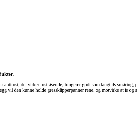
dukter.
or antirust, det virker rustløsende, fungerer godt som langtids smøring,
llegg vil den kunne holde gressklipperpanner rene, og motvirke at is og