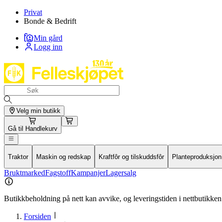
Privat
Bonde & Bedrift
Min gård
Logg inn
Velg min butikk
Gå til
Handlekurv
Traktor
Maskin og redskap
Kraftfôr og tilskuddsfôr
Planteproduksjon
Bruktmarked
Fagstoff
Kampanjer
Lagersalg
Butikkbeholdning på nett kan avvike, og leveringstiden i nettbutikken 
Forsiden