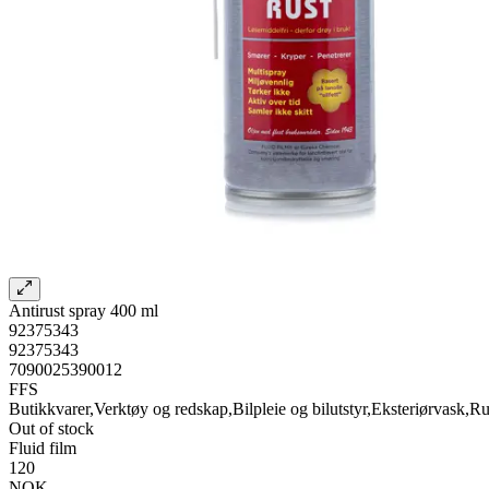
Antirust spray 400 ml
92375343
92375343
7090025390012
FFS
Butikkvarer,Verktøy og redskap,Bilpleie og bilutstyr,Eksteriørvask,Rus
Out of stock
Fluid film
120
NOK