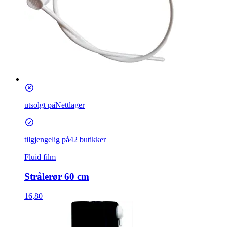
utsolgt på
Nettlager
tilgjengelig på
42 butikker
Fluid film
Strålerør 60 cm
16,80