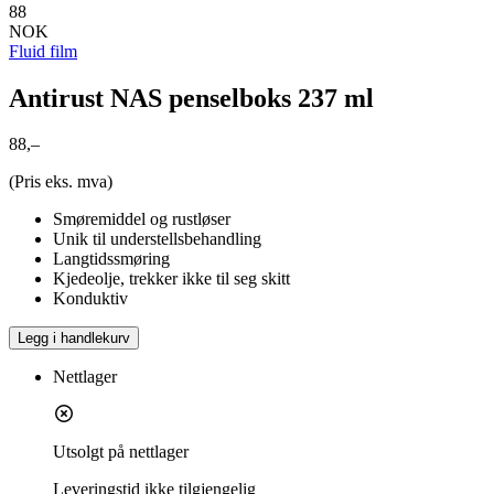
88
NOK
Fluid film
Antirust NAS penselboks 237 ml
88,–
(Pris eks. mva)
Smøremiddel og rustløser
Unik til understellsbehandling
Langtidssmøring
Kjedeolje, trekker ikke til seg skitt
Konduktiv
Legg i handlekurv
Nettlager
Utsolgt på nettlager
Leveringstid
ikke tilgjengelig