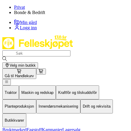
Privat
Bonde & Bedrift
Min gård
Logg inn
Velg min butikk
Gå til
Handlekurv
Traktor
Maskin og redskap
Kraftfôr og tilskuddsfôr
Planteproduksjon
Innendørsmekanisering
Drift og rekvisita
Butikkvarer
Bruktmarked
Fagstoff
Kampanjer
Lagersalg