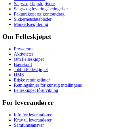
Salgs- og fagrådgivere
Salgs- og leveringsbetingelser
Fakturakopi og kontoutdrag
Sikkerhetsdatablader
Markedsregulering
Om Felleskjøpet
Presserom
Aktiviteter
Om Felleskjøpet
Bærekraft
Jobb i Felleskjøpet
HMS
Etiske retningslinjer
Retningslinjer for kunstig intellingens
Felleskjøpet fôrutvikling
For leverandører
Info for leverandører
Krav til leverandører
Samfunnsansvar