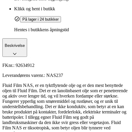
Klikk og hent i butikk
På lager i 24 butikker
Hentes i butikkens åpningstid
Beskrivelse
FKnr.:
92634912
Leverandørens varenr.:
NAS237
Fluid Film NAS, er en tyktflytende olje og er den mest benyttede
oljen til Fluid Film. Det er en lanolinbasert olje som er penetrerende
og aktiv over lengre tid, og vil hverken fordampe eller størkne.
Fungerer ypperlig som smøremiddel og rustløser, og er unik til
understellsbehandling. Det er ikke konduktiv, som betyr at en kan
bruke produktet på kontakter, fordelerlokk, elektriske terminaler og
batteripoler. I tillegg egner Fluid Film seg godt på
landbruksmaskiner da den ikke svir gress eller vegetasjon. Fluid
Film NAS er tiksotropisk, som betyr oljen blir tynnere ved