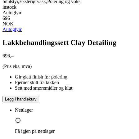
bilutstyr,Eksteriørvask,Polering og voks
instock
Autoglym
696
NOK
Autoglym
Lakkbehandlingssett Clay Detailing
696,–
(Pris eks. mva)
Gir glatt finish før polering
Fjerner skitt fra lakken
Sett med smøremidler og klut
Legg i handlekurv
Nettlager
Få igjen på nettlager