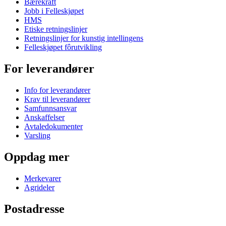
Bærekraft
Jobb i Felleskjøpet
HMS
Etiske retningslinjer
Retningslinjer for kunstig intellingens
Felleskjøpet fôrutvikling
For leverandører
Info for leverandører
Krav til leverandører
Samfunnsansvar
Anskaffelser
Avtaledokumenter
Varsling
Oppdag mer
Merkevarer
Agrideler
Postadresse