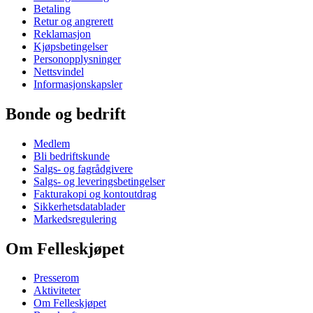
Betaling
Retur og angrerett
Reklamasjon
Kjøpsbetingelser
Personopplysninger
Nettsvindel
Informasjonskapsler
Bonde og bedrift
Medlem
Bli bedriftskunde
Salgs- og fagrådgivere
Salgs- og leveringsbetingelser
Fakturakopi og kontoutdrag
Sikkerhetsdatablader
Markedsregulering
Om Felleskjøpet
Presserom
Aktiviteter
Om Felleskjøpet