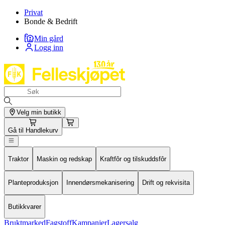
Privat
Bonde & Bedrift
Min gård
Logg inn
Velg min butikk
Gå til
Handlekurv
Traktor
Maskin og redskap
Kraftfôr og tilskuddsfôr
Planteproduksjon
Innendørsmekanisering
Drift og rekvisita
Butikkvarer
Bruktmarked
Fagstoff
Kampanjer
Lagersalg