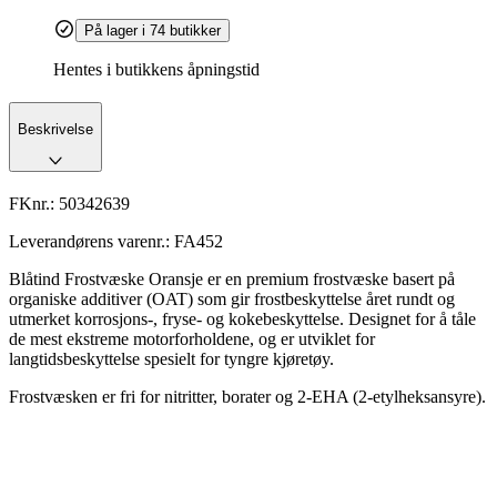
På lager i 74 butikker
Hentes i butikkens åpningstid
Beskrivelse
FKnr.:
50342639
Leverandørens varenr.:
FA452
Blåtind Frostvæske Oransje er en premium frostvæske basert på
organiske additiver (OAT) som gir frostbeskyttelse året rundt og
utmerket korrosjons-, fryse- og kokebeskyttelse. Designet for å tåle
de mest ekstreme motorforholdene, og er utviklet for
langtidsbeskyttelse spesielt for tyngre kjøretøy.
Frostvæsken er fri for nitritter, borater og 2-EHA (2-etylheksansyre).