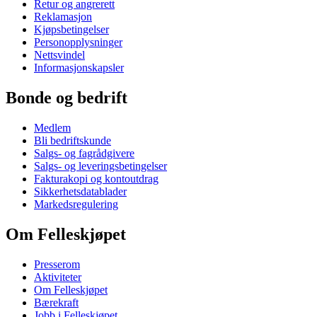
Retur og angrerett
Reklamasjon
Kjøpsbetingelser
Personopplysninger
Nettsvindel
Informasjonskapsler
Bonde og bedrift
Medlem
Bli bedriftskunde
Salgs- og fagrådgivere
Salgs- og leveringsbetingelser
Fakturakopi og kontoutdrag
Sikkerhetsdatablader
Markedsregulering
Om Felleskjøpet
Presserom
Aktiviteter
Om Felleskjøpet
Bærekraft
Jobb i Felleskjøpet