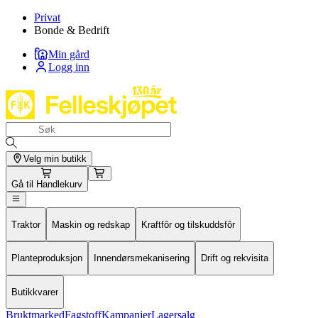
Privat
Bonde & Bedrift
Min gård
Logg inn
Velg min butikk
Gå til
Handlekurv
Traktor
Maskin og redskap
Kraftfôr og tilskuddsfôr
Planteproduksjon
Innendørsmekanisering
Drift og rekvisita
Butikkvarer
Bruktmarked
Fagstoff
Kampanjer
Lagersalg