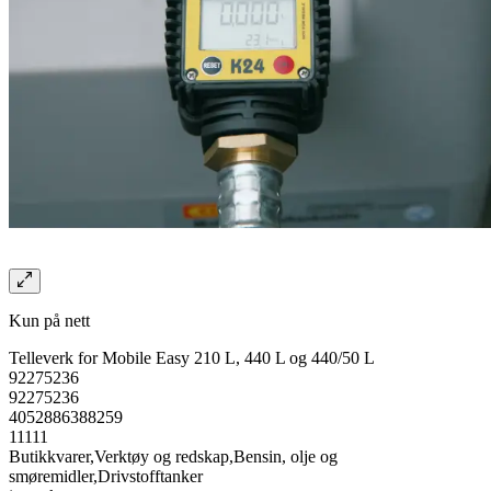
Kun på nett
Telleverk for Mobile Easy 210 L, 440 L og 440/50 L
92275236
92275236
4052886388259
11111
Butikkvarer,Verktøy og redskap,Bensin, olje og
smøremidler,Drivstofftanker