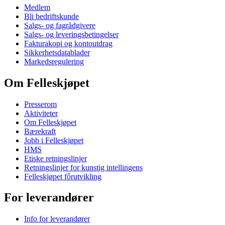
Medlem
Bli bedriftskunde
Salgs- og fagrådgivere
Salgs- og leveringsbetingelser
Fakturakopi og kontoutdrag
Sikkerhetsdatablader
Markedsregulering
Om Felleskjøpet
Presserom
Aktiviteter
Om Felleskjøpet
Bærekraft
Jobb i Felleskjøpet
HMS
Etiske retningslinjer
Retningslinjer for kunstig intellingens
Felleskjøpet fôrutvikling
For leverandører
Info for leverandører