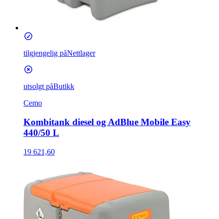
tilgjengelig på
Nettlager
utsolgt på
Butikk
Cemo
Kombitank diesel og AdBlue Mobile Easy
440/50 L
19 621,60