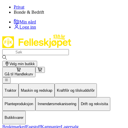
Privat
Bonde & Bedrift
Min gård
Logg inn
Velg min butikk
Gå til
Handlekurv
Traktor
Maskin og redskap
Kraftfôr og tilskuddsfôr
Planteproduksjon
Innendørsmekanisering
Drift og rekvisita
Butikkvarer
Bruktmarked
Fagstoff
Kampanjer
Lagersalg