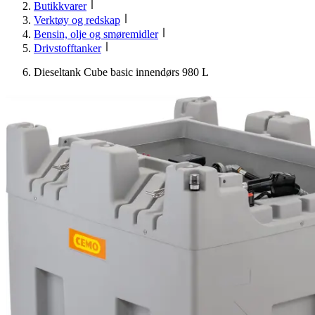
Butikkvarer
Verktøy og redskap
Bensin, olje og smøremidler
Drivstofftanker
Dieseltank Cube basic innendørs 980 L