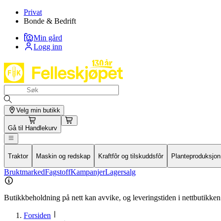
Privat
Bonde & Bedrift
Min gård
Logg inn
Velg min butikk
Gå til
Handlekurv
Traktor
Maskin og redskap
Kraftfôr og tilskuddsfôr
Planteproduksjon
Bruktmarked
Fagstoff
Kampanjer
Lagersalg
Butikkbeholdning på nett kan avvike, og leveringstiden i nettbutikken 
Forsiden