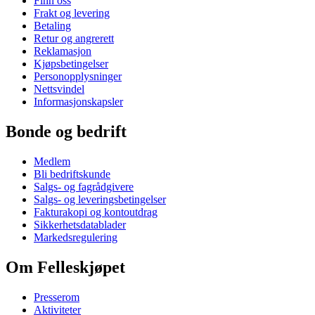
Finn oss
Frakt og levering
Betaling
Retur og angrerett
Reklamasjon
Kjøpsbetingelser
Personopplysninger
Nettsvindel
Informasjonskapsler
Bonde og bedrift
Medlem
Bli bedriftskunde
Salgs- og fagrådgivere
Salgs- og leveringsbetingelser
Fakturakopi og kontoutdrag
Sikkerhetsdatablader
Markedsregulering
Om Felleskjøpet
Presserom
Aktiviteter