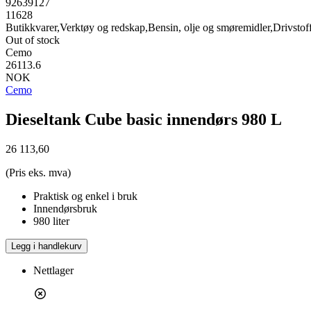
92639127
11628
Butikkvarer,Verktøy og redskap,Bensin, olje og smøremidler,Drivstof
Out of stock
Cemo
26113.6
NOK
Cemo
Dieseltank Cube basic innendørs 980 L
26 113,60
(Pris eks. mva)
Praktisk og enkel i bruk
Innendørsbruk
980 liter
Legg i handlekurv
Nettlager