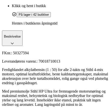
Klikk og hent i butikk
På lager i 42 butikker
Hentes i butikkens åpningstid
Beskrivelse
FKnr.:
50327594
Leverandørens varenr.:
70018710013
Ferdigblandet alkylatbensin (1 : 50) for alle 2-takts og Stihl 4-mix
motorer, optimal kraftutfoldelse, beste kaldstartegenskaper, maksimal
akselerasjon over hele turtallsområdet, rolig gange også ved plutselig
endring i gasspådraget.
Med premiumolje Stihl HP Ultra for fremragende motorsmøring og
maksimal renhet, helsyntetisk og biologisk nedbrytbar for optimal
ytelse og lang levetid. Inneholder ikke etanol, praktisk talt ingen
olefiner og aromater. Lang lagringstid på minst to år.