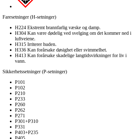
Faresetninger (H-setninger)
H224 Ekstremt brannfarlig væske og damp.
H304 Kan være dødelig ved svelging om det kommer ned i
luftveiene.
H315 Irriterer huden.
H336 Kan forårsake døsighet eller svimmelhet.
H413 Kan forårsake skadelige langtidsvirkninger for liv i
vann.
Sikkerhetssetninger (P-setninger)
P101
P102
P210
P233
P260
P262
P271
P301+P310
P331
P403+P235
P405