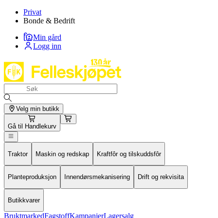
Privat
Bonde & Bedrift
Min gård
Logg inn
Velg min butikk
Gå til
Handlekurv
Traktor
Maskin og redskap
Kraftfôr og tilskuddsfôr
Planteproduksjon
Innendørsmekanisering
Drift og rekvisita
Butikkvarer
Bruktmarked
Fagstoff
Kampanjer
Lagersalg