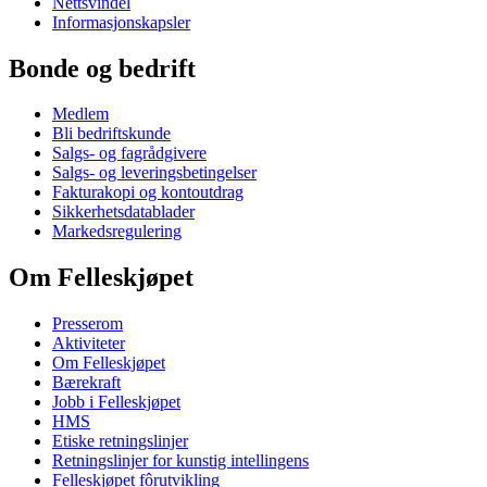
Nettsvindel
Informasjonskapsler
Bonde og bedrift
Medlem
Bli bedriftskunde
Salgs- og fagrådgivere
Salgs- og leveringsbetingelser
Fakturakopi og kontoutdrag
Sikkerhetsdatablader
Markedsregulering
Om Felleskjøpet
Presserom
Aktiviteter
Om Felleskjøpet
Bærekraft
Jobb i Felleskjøpet
HMS
Etiske retningslinjer
Retningslinjer for kunstig intellingens
Felleskjøpet fôrutvikling