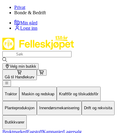
Privat
Bonde & Bedrift
Min gård
Logg inn
Velg min butikk
Gå til
Handlekurv
Traktor
Maskin og redskap
Kraftfôr og tilskuddsfôr
Planteproduksjon
Innendørsmekanisering
Drift og rekvisita
Butikkvarer
Bruktmarked
Fagstoff
Kampanjer
Lagersalg