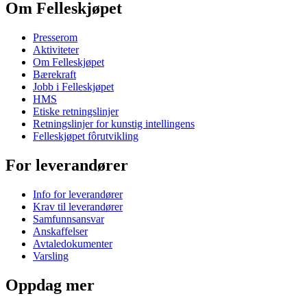
Om Felleskjøpet
Presserom
Aktiviteter
Om Felleskjøpet
Bærekraft
Jobb i Felleskjøpet
HMS
Etiske retningslinjer
Retningslinjer for kunstig intellingens
Felleskjøpet fôrutvikling
For leverandører
Info for leverandører
Krav til leverandører
Samfunnsansvar
Anskaffelser
Avtaledokumenter
Varsling
Oppdag mer