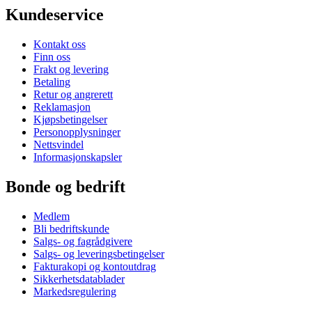
Kundeservice
Kontakt oss
Finn oss
Frakt og levering
Betaling
Retur og angrerett
Reklamasjon
Kjøpsbetingelser
Personopplysninger
Nettsvindel
Informasjonskapsler
Bonde og bedrift
Medlem
Bli bedriftskunde
Salgs- og fagrådgivere
Salgs- og leveringsbetingelser
Fakturakopi og kontoutdrag
Sikkerhetsdatablader
Markedsregulering