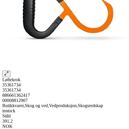
Løftekrok
35361734
35361734
886661362417
00008812907
Butikkvarer,Skog og ved,Vedproduksjon,Skogsredskap
instock
Stihl
391.2
NOK