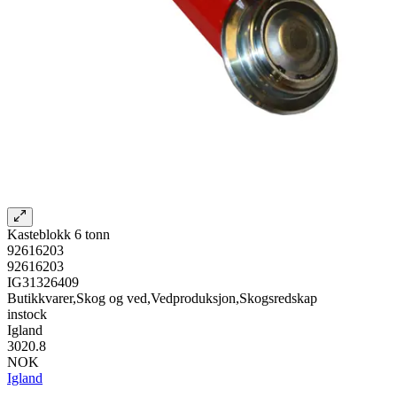
Kasteblokk 6 tonn
92616203
92616203
IG31326409
Butikkvarer,Skog og ved,Vedproduksjon,Skogsredskap
instock
Igland
3020.8
NOK
Igland