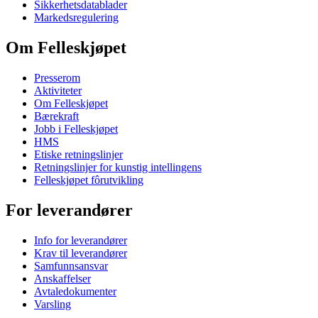
Sikkerhetsdatablader
Markedsregulering
Om Felleskjøpet
Presserom
Aktiviteter
Om Felleskjøpet
Bærekraft
Jobb i Felleskjøpet
HMS
Etiske retningslinjer
Retningslinjer for kunstig intellingens
Felleskjøpet fôrutvikling
For leverandører
Info for leverandører
Krav til leverandører
Samfunnsansvar
Anskaffelser
Avtaledokumenter
Varsling