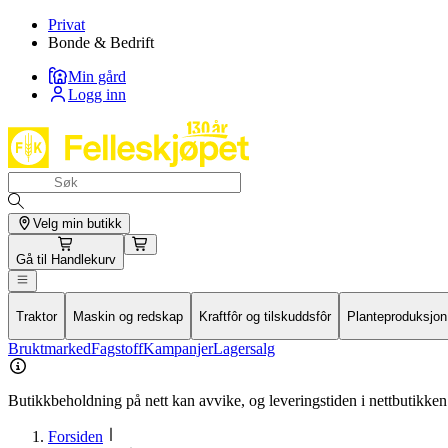
Privat
Bonde & Bedrift
Min gård
Logg inn
Velg min butikk
Gå til
Handlekurv
Traktor
Maskin og redskap
Kraftfôr og tilskuddsfôr
Planteproduksjon
Bruktmarked
Fagstoff
Kampanjer
Lagersalg
Butikkbeholdning på nett kan avvike, og leveringstiden i nettbutikken 
Forsiden