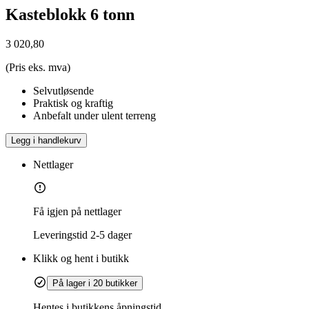
Kasteblokk 6 tonn
3 020,80
(Pris eks. mva)
Selvutløsende
Praktisk og kraftig
Anbefalt under ulent terreng
Legg i handlekurv
Nettlager
Få igjen på nettlager
Leveringstid
2-5 dager
Klikk og hent i butikk
På lager i 20 butikker
Hentes i butikkens åpningstid