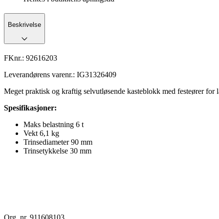
Beskrivelse
FKnr.:
92616203
Leverandørens varenr.:
IG31326409
Meget praktisk og kraftig selvutløsende kasteblokk med festeører for la
Spesifikasjoner:
Maks belastning 6 t
Vekt 6,1 kg
Trinsediameter 90 mm
Trinsetykkelse 30 mm
Org. nr. 911608103