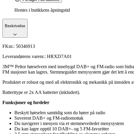
Hentes i butikkens åpningstid
Beskrivelse
FKnr.:
50346913
Leverandørens varenr.:
HRXD7A01
3M™ Peltor hørselvern med innebygd DAB+ og FM-radio som bidrar til
FM stasjoner kan lagres. Stemmeguidet menysystem gjør det lett å endr
Produktet er robust og med all elektronikk og mekanikk på innsiden av
Batteritype er 2x AA batterier (inkludert).
Funksjoner og fordeler
Beskytt hørselen samtidig som du hører på radio
Suverent DAB+ og FM-radiomottak
Du navigerer i menyen via et stemmeveiledet menysystem
Du kan lagre opptil 10 DAB+- og 5 FM-favoritter