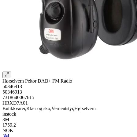
Hørselvern Peltor DAB+ FM Radio
50346913
50346913
7318640067615
HRXD7A01
Butikkvarer,Klær og sko,Verneutstyr,Hørselvern
instock
3M
1759.2
NOK
3M