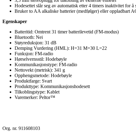
3,5 mm stereoplugg for tilkobling av eksterne enheter
Hodesettet slår seg av automatisk etter 4 timers inaktivitet for å
Bruker to AA alkaliske batterier (medfølger) eller oppladbart A
Egenskaper
Batteritid: Omtrent 31 timer batterilevetid (FM-modus)
Bluetooth: Nei
Støyreduksjon: 31 dB
Demping Vurdering (HML): H=31 M=30 L=22
Funksjon: FM-radio
Hørselvernsstil: Hodebøyle
Kommunikasjonstype: FM-radio
Nettovekt (metrisk): 341 g
Opphengsmetode: Hodebøyle
Produktfarge: Svart
Produkttype: Kommunikasjonshodesett
Tilkoblingstype: Kablet
Varemerker: Peltor™
Org. nr. 911608103