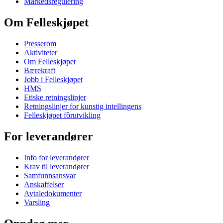
Markedsregulering
Om Felleskjøpet
Presserom
Aktiviteter
Om Felleskjøpet
Bærekraft
Jobb i Felleskjøpet
HMS
Etiske retningslinjer
Retningslinjer for kunstig intellingens
Felleskjøpet fôrutvikling
For leverandører
Info for leverandører
Krav til leverandører
Samfunnsansvar
Anskaffelser
Avtaledokumenter
Varsling