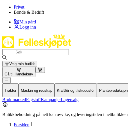
Privat
Bonde & Bedrift
Min gård
Logg inn
Velg min butikk
Gå til
Handlekurv
Traktor
Maskin og redskap
Kraftfôr og tilskuddsfôr
Planteproduksjon
Bruktmarked
Fagstoff
Kampanjer
Lagersalg
Butikkbeholdning på nett kan avvike, og leveringstiden i nettbutikken 
Forsiden