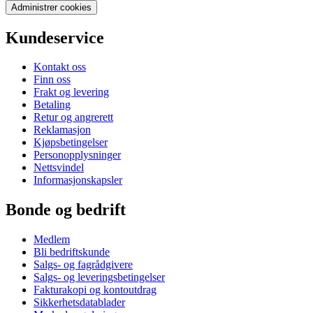
Administrer cookies
Kundeservice
Kontakt oss
Finn oss
Frakt og levering
Betaling
Retur og angrerett
Reklamasjon
Kjøpsbetingelser
Personopplysninger
Nettsvindel
Informasjonskapsler
Bonde og bedrift
Medlem
Bli bedriftskunde
Salgs- og fagrådgivere
Salgs- og leveringsbetingelser
Fakturakopi og kontoutdrag
Sikkerhetsdatablader