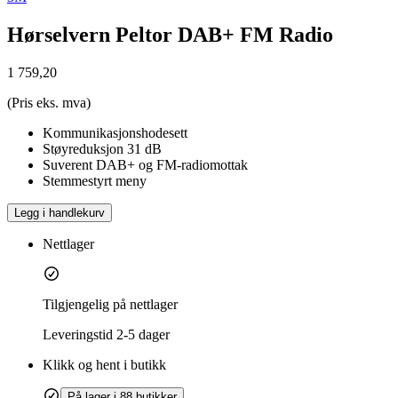
Hørselvern Peltor DAB+ FM Radio
1 759,20
(Pris eks. mva)
Kommunikasjonshodesett
Støyreduksjon 31 dB
Suverent DAB+ og FM-radiomottak
Stemmestyrt meny
Legg i handlekurv
Nettlager
Tilgjengelig på nettlager
Leveringstid
2-5 dager
Klikk og hent i butikk
På lager i 88 butikker