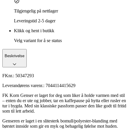
Tilgjengelig på nettlager
Leveringstid
2-5 dager
Klikk og hent i butikk
Velg variant for å se status
Beskrivelse
FKnr.:
50347293
Leverandørens varenr.:
7044114415629
FK Korn Genser er laget for deg som liker å holde varmen med stil
– enten du er ute og jobber, tar en kaffepause på hytta eller rusler en
tur i bygda. Med sin klassiske passform passer den like godt til fritid
som til lett arbeid.
Genseren er laget i en slitesterk bomull/polyester-blanding med
børstet innside som gir en myk og behagelig følelse mot huden.