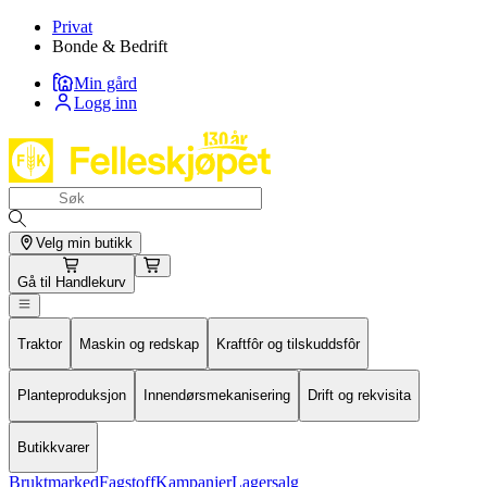
Privat
Bonde & Bedrift
Min gård
Logg inn
Velg min butikk
Gå til
Handlekurv
Traktor
Maskin og redskap
Kraftfôr og tilskuddsfôr
Planteproduksjon
Innendørsmekanisering
Drift og rekvisita
Butikkvarer
Bruktmarked
Fagstoff
Kampanjer
Lagersalg