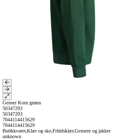
Genser Korn grønn
50347293
50347293
7044114415629
7044114415629
Butikkvarer,Klær og sko,Fritidsklær,Gensere og jakker
unknown