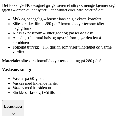
Det folkelige FK-designet gir genseren et uttrykk mange kjenner seg
igjen i – enten du har røtter i landbruket eller bare heier på det.
Myk og behagelig – børstet innside gir ekstra komfort
Slitesterk kvalitet – 280 g/m² bomull/polyester som tåler
daglig bruk
Klassisk passform – sitter godt og passer de fleste
Allsidig stil – rund hals og nøytral form gjør den lett å
kombinere
Folkelig uttrykk – FK-design som viser tilhørighet og varme
verdier
Materiale:
slitesterk bomull/polyester-blanding på 280 g/m².
Vaskeanvisning:
Vaskes på 60 grader
Vaskes med liknende farger
Vaskes med innsiden ut
Strekkes i fasong i våt tilstand
Egenskaper