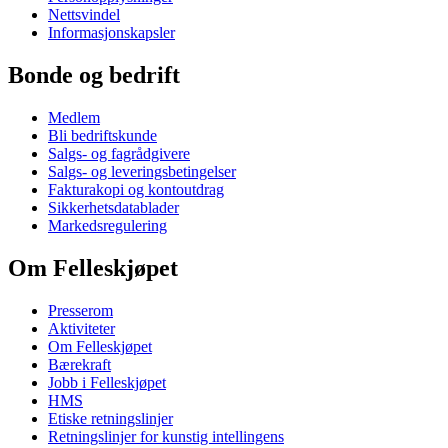
Nettsvindel
Informasjonskapsler
Bonde og bedrift
Medlem
Bli bedriftskunde
Salgs- og fagrådgivere
Salgs- og leveringsbetingelser
Fakturakopi og kontoutdrag
Sikkerhetsdatablader
Markedsregulering
Om Felleskjøpet
Presserom
Aktiviteter
Om Felleskjøpet
Bærekraft
Jobb i Felleskjøpet
HMS
Etiske retningslinjer
Retningslinjer for kunstig intellingens