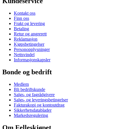
Kundeservice
Kontakt oss
Finn oss
Frakt og levering
Betaling
Retur og angrerett
Reklamasjon
Kjøpsbetingelser
Personopplysninger
Nettsvindel
Informasjonskapsler
Bonde og bedrift
Medlem
Bli bedriftskunde
Salgs- og fagrådgivere
Salgs- og leveringsbetingelser
Fakturakopi og kontoutdrag
Sikkerhetsdatablader
Markedsregulering
Om Felleskjøpet