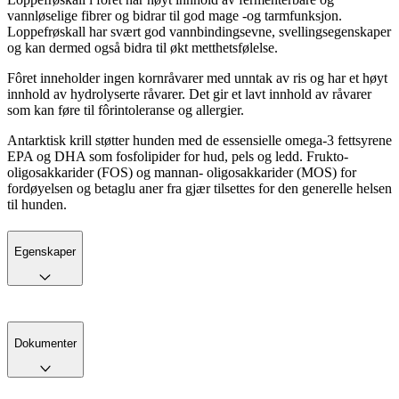
vannløselige fibrer og bidrar til god mage -og tarmfunksjon.
Loppefrøskall har svært god vannbindingsevne, svellingsegenskaper
og kan dermed også bidra til økt metthetsfølelse.
Fôret inneholder ingen kornråvarer med unntak av ris og har et høyt
innhold av hydrolyserte råvarer. Det gir et lavt innhold av råvarer
som kan føre til fôrintoleranse og allergier.
Antarktisk krill støtter hunden med de essensielle omega-3 fettsyrene
EPA og DHA som fosfolipider for hud, pels og ledd. Frukto-
oligosakkarider (FOS) og mannan- oligosakkarider (MOS) for
fordøyelsen og betaglu aner fra gjær tilsettes for den generelle helsen
til hunden.
Egenskaper
Dokumenter