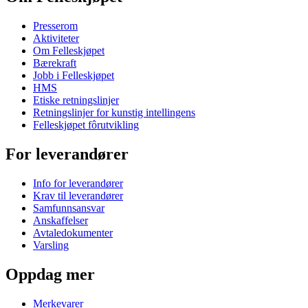
Presserom
Aktiviteter
Om Felleskjøpet
Bærekraft
Jobb i Felleskjøpet
HMS
Etiske retningslinjer
Retningslinjer for kunstig intellingens
Felleskjøpet fôrutvikling
For leverandører
Info for leverandører
Krav til leverandører
Samfunnsansvar
Anskaffelser
Avtaledokumenter
Varsling
Oppdag mer
Merkevarer