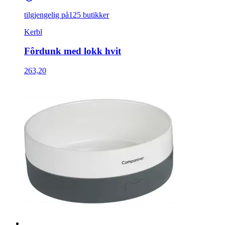
tilgjengelig på
125 butikker
Kerbl
Fôrdunk med lokk hvit
263,20