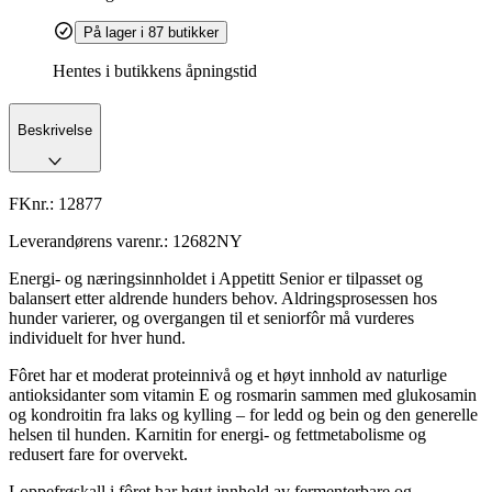
På lager i 87 butikker
Hentes i butikkens åpningstid
Beskrivelse
FKnr.:
12877
Leverandørens varenr.:
12682NY
Energi- og næringsinnholdet i Appetitt Senior er tilpasset og
balansert etter aldrende hunders behov. Aldringsprosessen hos
hunder varierer, og overgangen til et seniorfôr må vurderes
individuelt for hver hund.
Fôret har et moderat proteinnivå og et høyt innhold av naturlige
antioksidanter som vitamin E og rosmarin sammen med glukosamin
og kondroitin fra laks og kylling – for ledd og bein og den generelle
helsen til hunden. Karnitin for energi- og fettmetabolisme og
redusert fare for overvekt.
Loppefrøskall i fôret har høyt innhold av fermenterbare og