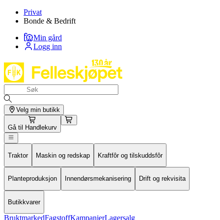
Privat
Bonde & Bedrift
Min gård
Logg inn
Velg min butikk
Gå til
Handlekurv
Traktor
Maskin og redskap
Kraftfôr og tilskuddsfôr
Planteproduksjon
Innendørsmekanisering
Drift og rekvisita
Butikkvarer
Bruktmarked
Fagstoff
Kampanjer
Lagersalg