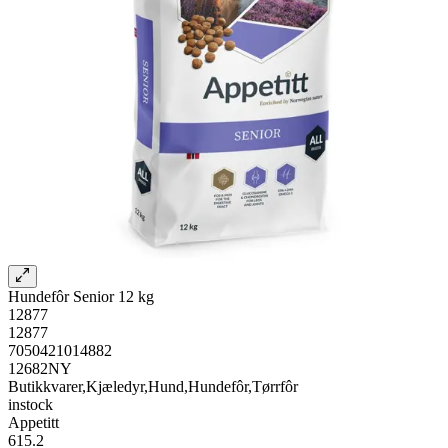
Hundefôr Senior 12 kg
12877
12877
7050421014882
12682NY
Butikkvarer,Kjæledyr,Hund,Hundefôr,Tørrfôr
instock
Appetitt
615.2