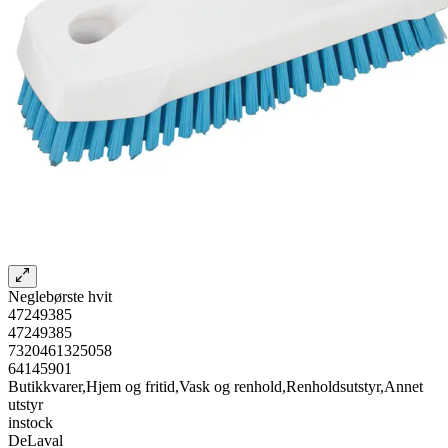
Neglebørste hvit
47249385
47249385
7320461325058
64145901
Butikkvarer,Hjem og fritid,Vask og renhold,Renholdsutstyr,Annet
utstyr
instock
DeLaval