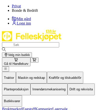
Privat
Bonde & Bedrift
Min gård
Logg inn
Velg min butikk
Gå til
Handlekurv
Traktor
Maskin og redskap
Kraftfôr og tilskuddsfôr
Planteproduksjon
Innendørsmekanisering
Drift og rekvisita
Butikkvarer
Bruktmarked
Fagstoff
Kampanjer
Lagersalg