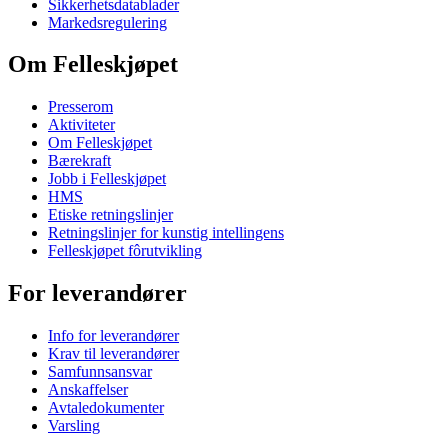
Sikkerhetsdatablader
Markedsregulering
Om Felleskjøpet
Presserom
Aktiviteter
Om Felleskjøpet
Bærekraft
Jobb i Felleskjøpet
HMS
Etiske retningslinjer
Retningslinjer for kunstig intellingens
Felleskjøpet fôrutvikling
For leverandører
Info for leverandører
Krav til leverandører
Samfunnsansvar
Anskaffelser
Avtaledokumenter
Varsling