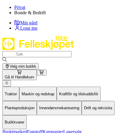
Privat
Bonde & Bedrift
Min gård
Logg inn
Velg min butikk
Gå til
Handlekurv
Traktor
Maskin og redskap
Kraftfôr og tilskuddsfôr
Planteproduksjon
Innendørsmekanisering
Drift og rekvisita
Butikkvarer
Bruktmarked
Fagstoff
Kampanjer
Lagersalg