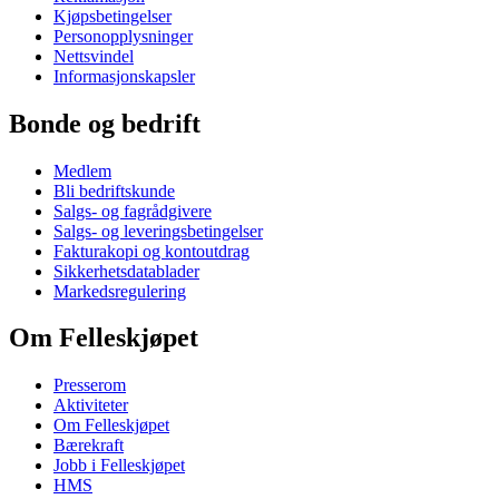
Kjøpsbetingelser
Personopplysninger
Nettsvindel
Informasjonskapsler
Bonde og bedrift
Medlem
Bli bedriftskunde
Salgs- og fagrådgivere
Salgs- og leveringsbetingelser
Fakturakopi og kontoutdrag
Sikkerhetsdatablader
Markedsregulering
Om Felleskjøpet
Presserom
Aktiviteter
Om Felleskjøpet
Bærekraft
Jobb i Felleskjøpet
HMS