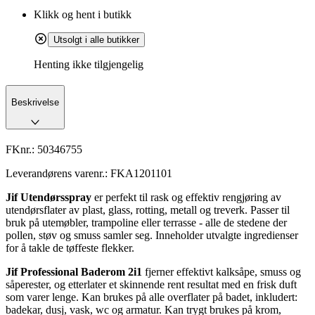
Klikk og hent i butikk
Utsolgt i alle butikker
Henting ikke tilgjengelig
Beskrivelse
FKnr.:
50346755
Leverandørens varenr.:
FKA1201101
Jif Utendørsspray
er perfekt til rask og effektiv rengjøring av
utendørsflater av plast, glass, rotting, metall og treverk. Passer til
bruk på utemøbler, trampoline eller terrasse - alle de stedene der
pollen, støv og smuss samler seg. Inneholder utvalgte ingredienser
for å takle de tøffeste flekker.
Jif Professional Baderom 2i1
fjerner effektivt kalksåpe, smuss og
såperester, og etterlater et skinnende rent resultat med en frisk duft
som varer lenge. Kan brukes på alle overflater på badet, inkludert:
badekar, dusj, vask, wc og armatur. Kan trygt brukes på krom,