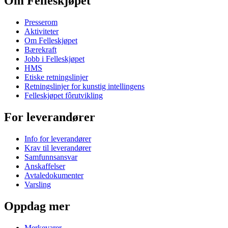
Om Felleskjøpet
Presserom
Aktiviteter
Om Felleskjøpet
Bærekraft
Jobb i Felleskjøpet
HMS
Etiske retningslinjer
Retningslinjer for kunstig intellingens
Felleskjøpet fôrutvikling
For leverandører
Info for leverandører
Krav til leverandører
Samfunnsansvar
Anskaffelser
Avtaledokumenter
Varsling
Oppdag mer
Merkevarer