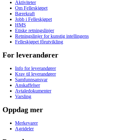
Aktiviteter
Om Felleskjøpet
Bærekraft
Jobb i Felleskjøpet
HMS
Etiske retningslinjer
Retningslinjer for kunstig intellingens
Felleskjøpet fôrutvikling
For leverandører
Info for leverandører
Krav til leverandører
Samfunnsansvar
Anskaffelser
Avtaledokumenter
Varsling
Oppdag mer
Merkevarer
Agrideler