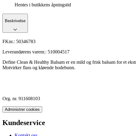
Hentes i butikkens åpningstid
Beskrivelse
FKnr.:
50346783
Leverandørens varenr.:
510004517
Define Clean & Healthy Balsam er en mild og frisk balsam for et ekstr
Motvirker flass og kløende hodebunn.
Org. nr. 911608103
Administrer cookies
Kundeservice
Kontakt oss