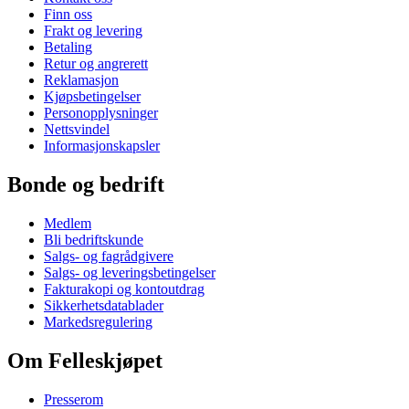
Finn oss
Frakt og levering
Betaling
Retur og angrerett
Reklamasjon
Kjøpsbetingelser
Personopplysninger
Nettsvindel
Informasjonskapsler
Bonde og bedrift
Medlem
Bli bedriftskunde
Salgs- og fagrådgivere
Salgs- og leveringsbetingelser
Fakturakopi og kontoutdrag
Sikkerhetsdatablader
Markedsregulering
Om Felleskjøpet
Presserom