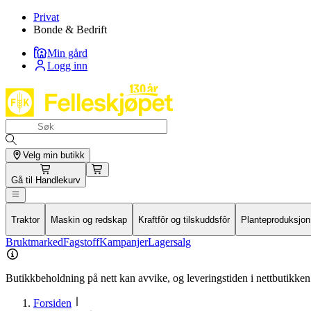
Privat
Bonde & Bedrift
Min gård
Logg inn
Velg min butikk
Gå til
Handlekurv
Traktor
Maskin og redskap
Kraftfôr og tilskuddsfôr
Planteproduksjon
Bruktmarked
Fagstoff
Kampanjer
Lagersalg
Butikkbeholdning på nett kan avvike, og leveringstiden i nettbutikken 
Forsiden