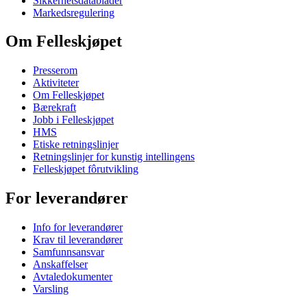
Sikkerhetsdatablader
Markedsregulering
Om Felleskjøpet
Presserom
Aktiviteter
Om Felleskjøpet
Bærekraft
Jobb i Felleskjøpet
HMS
Etiske retningslinjer
Retningslinjer for kunstig intellingens
Felleskjøpet fôrutvikling
For leverandører
Info for leverandører
Krav til leverandører
Samfunnsansvar
Anskaffelser
Avtaledokumenter
Varsling