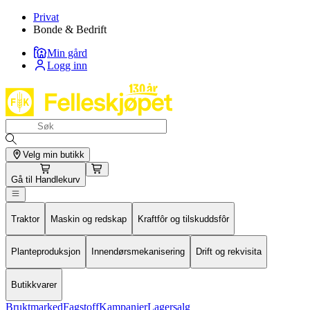
Privat
Bonde & Bedrift
Min gård
Logg inn
Velg min butikk
Gå til
Handlekurv
Traktor
Maskin og redskap
Kraftfôr og tilskuddsfôr
Planteproduksjon
Innendørsmekanisering
Drift og rekvisita
Butikkvarer
Bruktmarked
Fagstoff
Kampanjer
Lagersalg