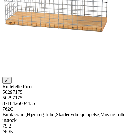
Rottefelle Pico
50297175
50297175
8718426004435
762C
Butikkvarer,Hjem og fritid,Skadedyrbekjempelse,Mus og rotter
instock
79.2
NOK