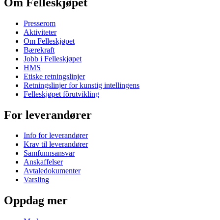
Om Felleskjøpet
Presserom
Aktiviteter
Om Felleskjøpet
Bærekraft
Jobb i Felleskjøpet
HMS
Etiske retningslinjer
Retningslinjer for kunstig intellingens
Felleskjøpet fôrutvikling
For leverandører
Info for leverandører
Krav til leverandører
Samfunnsansvar
Anskaffelser
Avtaledokumenter
Varsling
Oppdag mer