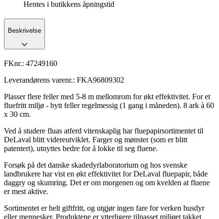
Hentes i butikkens åpningstid
Beskrivelse
FKnr.:
47249160
Leverandørens varenr.:
FKA96809302
Plasser flere feller med 5-8 m mellomrom for økt effektivitet. For et
fluefritt miljø - bytt feller regelmessig (1 gang i måneden). 8 ark à 60
x 30 cm.
Ved å studere fluas atferd vitenskaplig har fluepapirsortimentet til
DeLaval blitt videreutviklet. Farger og mønster (som er blitt
patentert), utnyttes bedre for å lokke til seg fluene.
Forsøk på det danske skadedyrlaboratorium og hos svenske
landbrukere har vist en økt effektivitet for DeLaval fluepapir, både
daggry og skumring. Det er om morgenen og om kvelden at fluene
er mest aktive.
Sortimentet er helt giftfritt, og utgjør ingen fare for verken husdyr
eller mennesker. Produktene er ytterligere tilpasset miljøet takket