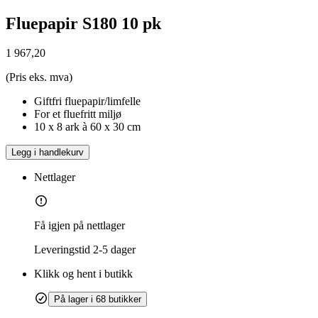
Fluepapir S180 10 pk
1 967,20
(Pris eks. mva)
Giftfri fluepapir/limfelle
For et fluefritt miljø
10 x 8 ark à 60 x 30 cm
Legg i handlekurv
Nettlager
Få igjen på nettlager
Leveringstid
2-5 dager
Klikk og hent i butikk
På lager i 68 butikker