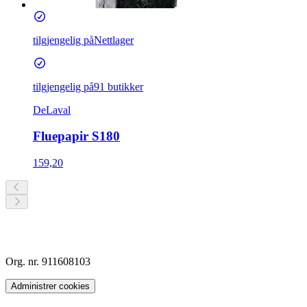
tilgjengelig på
Nettlager
tilgjengelig på
91 butikker
DeLaval
Fluepapir S180
159,20
Org. nr. 911608103
Administrer cookies