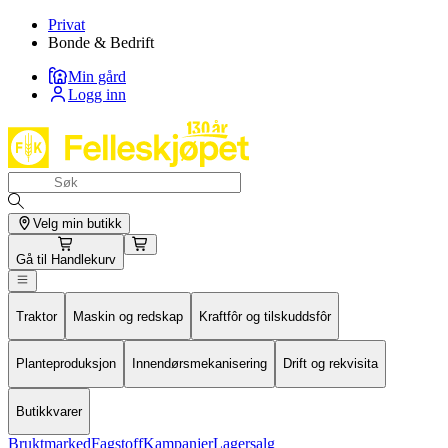
Privat
Bonde & Bedrift
Min gård
Logg inn
Velg min butikk
Gå til
Handlekurv
Traktor
Maskin og redskap
Kraftfôr og tilskuddsfôr
Planteproduksjon
Innendørsmekanisering
Drift og rekvisita
Butikkvarer
Bruktmarked
Fagstoff
Kampanjer
Lagersalg