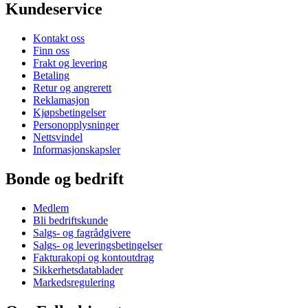
Kundeservice
Kontakt oss
Finn oss
Frakt og levering
Betaling
Retur og angrerett
Reklamasjon
Kjøpsbetingelser
Personopplysninger
Nettsvindel
Informasjonskapsler
Bonde og bedrift
Medlem
Bli bedriftskunde
Salgs- og fagrådgivere
Salgs- og leveringsbetingelser
Fakturakopi og kontoutdrag
Sikkerhetsdatablader
Markedsregulering