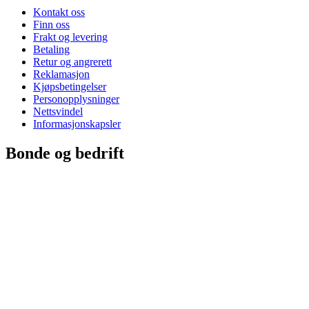
Kontakt oss
Finn oss
Frakt og levering
Betaling
Retur og angrerett
Reklamasjon
Kjøpsbetingelser
Personopplysninger
Nettsvindel
Informasjonskapsler
Bonde og bedrift
Medlem
Bli bedriftskunde
Salgs- og fagrådgivere
Salgs- og leveringsbetingelser
Fakturakopi og kontoutdrag
Sikkerhetsdatablader
Markedsregulering
Om Felleskjøpet