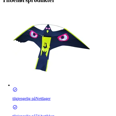
Tilbehørsprodukter
tilgjengelig på
Nettlager