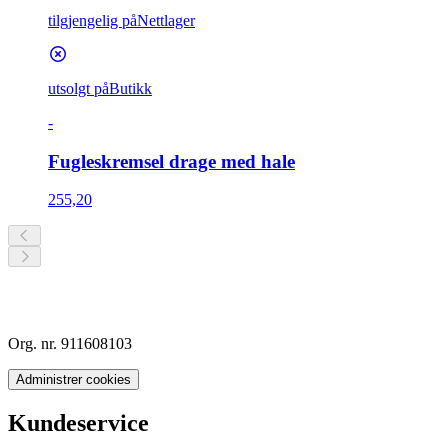
tilgjengelig på
Nettlager
utsolgt på
Butikk
-
Fugleskremsel drage med hale
255,20
Org. nr. 911608103
Administrer cookies
Kundeservice