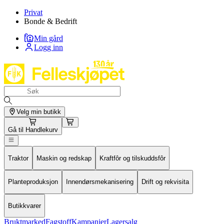
Privat
Bonde & Bedrift
Min gård
Logg inn
Velg min butikk
Gå til
Handlekurv
Traktor
Maskin og redskap
Kraftfôr og tilskuddsfôr
Planteproduksjon
Innendørsmekanisering
Drift og rekvisita
Butikkvarer
Bruktmarked
Fagstoff
Kampanjer
Lagersalg