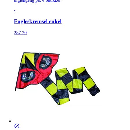
tilgjengelig på
74 butikker
-
Fugleskremsel enkel
287,20