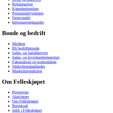
Reklamasjon
Kjøpsbetingelser
Personopplysninger
Nettsvindel
Informasjonskapsler
Bonde og bedrift
Medlem
Bli bedriftskunde
Salgs- og fagrådgivere
Salgs- og leveringsbetingelser
Fakturakopi og kontoutdrag
Sikkerhetsdatablader
Markedsregulering
Om Felleskjøpet
Presserom
Aktiviteter
Om Felleskjøpet
Bærekraft
Jobb i Felleskjøpet