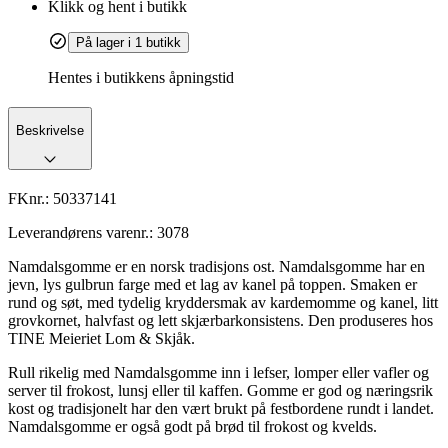
Klikk og hent i butikk
På lager i 1 butikk
Hentes i butikkens åpningstid
Beskrivelse
FKnr.:
50337141
Leverandørens varenr.:
3078
Namdalsgomme er en norsk tradisjons ost. Namdalsgomme har en
jevn, lys gulbrun farge med et lag av kanel på toppen. Smaken er
rund og søt, med tydelig kryddersmak av kardemomme og kanel, litt
grovkornet, halvfast og lett skjærbarkonsistens. Den produseres hos
TINE Meieriet Lom & Skjåk.
Rull rikelig med Namdalsgomme inn i lefser, lomper eller vafler og
server til frokost, lunsj eller til kaffen. Gomme er god og næringsrik
kost og tradisjonelt har den vært brukt på festbordene rundt i landet.
Namdalsgomme er også godt på brød til frokost og kvelds.