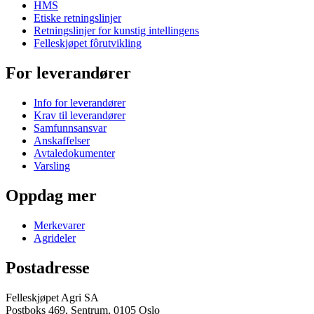
HMS
Etiske retningslinjer
Retningslinjer for kunstig intellingens
Felleskjøpet fôrutvikling
For leverandører
Info for leverandører
Krav til leverandører
Samfunnsansvar
Anskaffelser
Avtaledokumenter
Varsling
Oppdag mer
Merkevarer
Agrideler
Postadresse
Felleskjøpet Agri SA
Postboks 469, Sentrum, 0105 Oslo