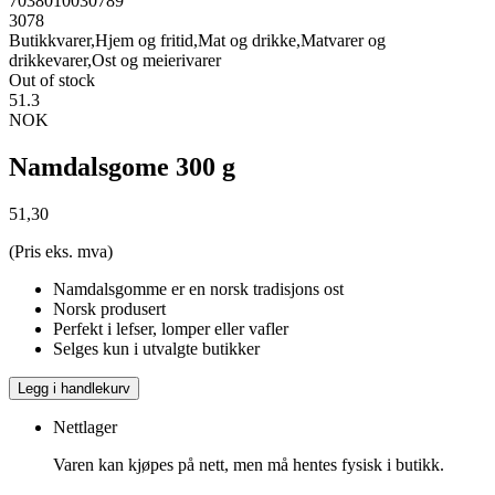
7038010030789
3078
Butikkvarer,Hjem og fritid,Mat og drikke,Matvarer og
drikkevarer,Ost og meierivarer
Out of stock
51.3
NOK
Namdalsgome 300 g
51,30
(Pris eks. mva)
Namdalsgomme er en norsk tradisjons ost
Norsk produsert
Perfekt i lefser, lomper eller vafler
Selges kun i utvalgte butikker
Legg i handlekurv
Nettlager
Varen kan kjøpes på nett, men må hentes fysisk i butikk.