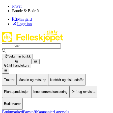
Privat
Bonde & Bedrift
Min gård
Logg inn
Velg min butikk
Gå til
Handlekurv
Traktor
Maskin og redskap
Kraftfôr og tilskuddsfôr
Planteproduksjon
Innendørsmekanisering
Drift og rekvisita
Butikkvarer
Bruktmarked
Fagstoff
Kampanjer
Lagersalg