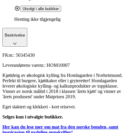
Utsolgt i alle butikker
Henting ikke tilgjengelig
Beskrivelse
FKnr.:
50345430
Leverandørens varenr.:
HOM10007
Kjøttdeig av økologisk kylling fra Homlagarden i Norheimsund.
Perfekt til burgere, kjøttkaker eller i gryteretter! Homlagarden
leverer økologiske kylling- og kalkunprodukter av toppklasse.
Vinner av norsk måltid i 2018 i klassen 'årets kjøtt' og vinner av
'årets produsent' under Matprisen 2019.
Eget slakteri og klekkeri - kort reisevei.
Selges kun i utvalgte butikker.
Her kan du lese mer om mat fra den norske bonden, samt
inspirasjon til nydelige oppskrifter!