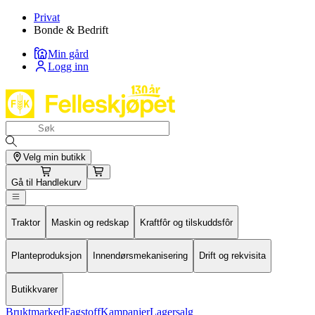
Privat
Bonde & Bedrift
Min gård
Logg inn
Velg min butikk
Gå til
Handlekurv
Traktor
Maskin og redskap
Kraftfôr og tilskuddsfôr
Planteproduksjon
Innendørsmekanisering
Drift og rekvisita
Butikkvarer
Bruktmarked
Fagstoff
Kampanjer
Lagersalg