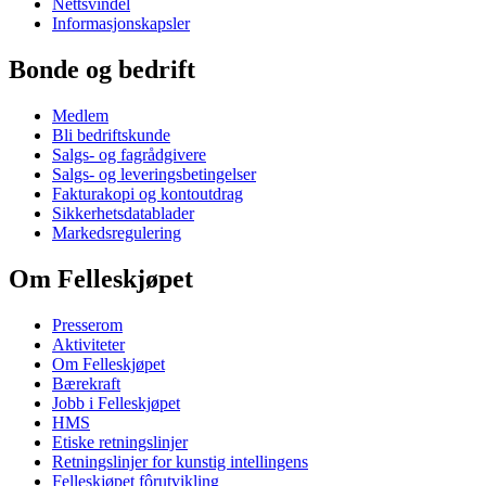
Nettsvindel
Informasjonskapsler
Bonde og bedrift
Medlem
Bli bedriftskunde
Salgs- og fagrådgivere
Salgs- og leveringsbetingelser
Fakturakopi og kontoutdrag
Sikkerhetsdatablader
Markedsregulering
Om Felleskjøpet
Presserom
Aktiviteter
Om Felleskjøpet
Bærekraft
Jobb i Felleskjøpet
HMS
Etiske retningslinjer
Retningslinjer for kunstig intellingens
Felleskjøpet fôrutvikling