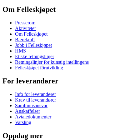
Om Felleskjøpet
Presserom
Aktiviteter
Om Felleskjøpet
Bærekraft
Jobb i Felleskjøpet
HMS
Etiske retningslinjer
Retningslinjer for kunstig intellingens
Felleskjøpet fôrutvikling
For leverandører
Info for leverandører
Krav til leverandører
Samfunnsansvar
Anskaffelser
Avtaledokumenter
Varsling
Oppdag mer