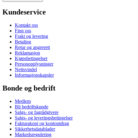
Kundeservice
Kontakt oss
Finn oss
Frakt og levering
Betaling
Retur og angrerett
Reklamasjon
Kjøpsbetingelser
Personopplysninger
Nettsvindel
Informasjonskapsler
Bonde og bedrift
Medlem
Bli bedriftskunde
Salgs- og fagrådgivere
Salgs- og leveringsbetingelser
Fakturakopi og kontoutdrag
Sikkerhetsdatablader
Markedsregulering