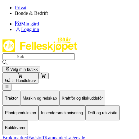
Privat
Bonde & Bedrift
Min gård
Logg inn
Velg min butikk
Gå til
Handlekurv
Traktor
Maskin og redskap
Kraftfôr og tilskuddsfôr
Planteproduksjon
Innendørsmekanisering
Drift og rekvisita
Butikkvarer
Bruktmarked
Fagstoff
Kampanjer
Lagersalg