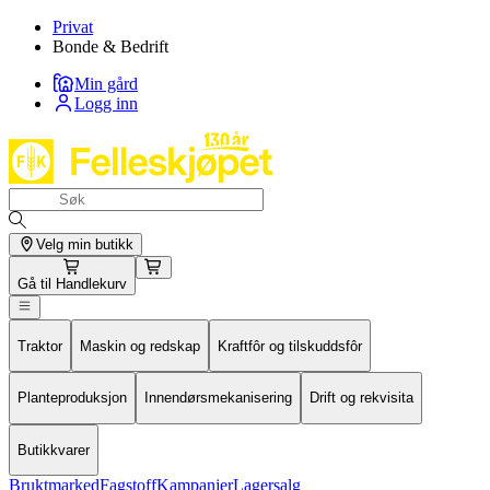
Privat
Bonde & Bedrift
Min gård
Logg inn
Velg min butikk
Gå til
Handlekurv
Traktor
Maskin og redskap
Kraftfôr og tilskuddsfôr
Planteproduksjon
Innendørsmekanisering
Drift og rekvisita
Butikkvarer
Bruktmarked
Fagstoff
Kampanjer
Lagersalg