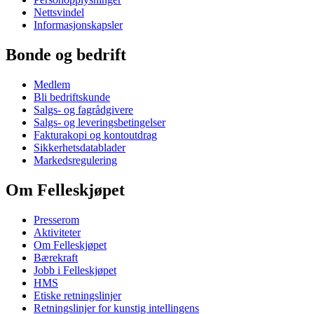
Nettsvindel
Informasjonskapsler
Bonde og bedrift
Medlem
Bli bedriftskunde
Salgs- og fagrådgivere
Salgs- og leveringsbetingelser
Fakturakopi og kontoutdrag
Sikkerhetsdatablader
Markedsregulering
Om Felleskjøpet
Presserom
Aktiviteter
Om Felleskjøpet
Bærekraft
Jobb i Felleskjøpet
HMS
Etiske retningslinjer
Retningslinjer for kunstig intellingens