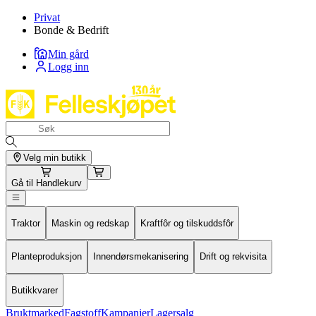
Privat
Bonde & Bedrift
Min gård
Logg inn
Velg min butikk
Gå til
Handlekurv
Traktor
Maskin og redskap
Kraftfôr og tilskuddsfôr
Planteproduksjon
Innendørsmekanisering
Drift og rekvisita
Butikkvarer
Bruktmarked
Fagstoff
Kampanjer
Lagersalg