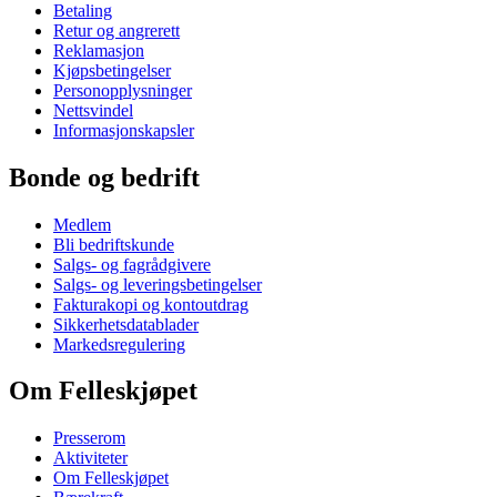
Betaling
Retur og angrerett
Reklamasjon
Kjøpsbetingelser
Personopplysninger
Nettsvindel
Informasjonskapsler
Bonde og bedrift
Medlem
Bli bedriftskunde
Salgs- og fagrådgivere
Salgs- og leveringsbetingelser
Fakturakopi og kontoutdrag
Sikkerhetsdatablader
Markedsregulering
Om Felleskjøpet
Presserom
Aktiviteter
Om Felleskjøpet