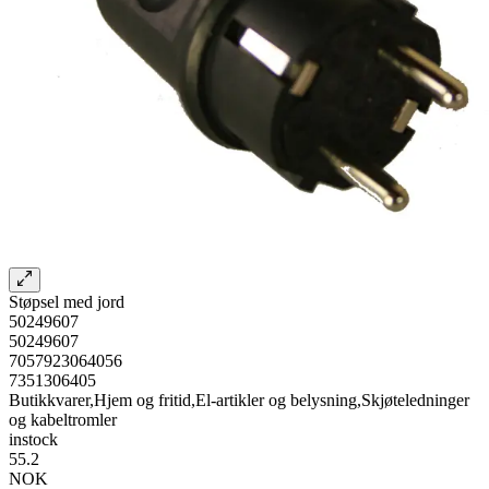
Støpsel med jord
50249607
50249607
7057923064056
7351306405
Butikkvarer,Hjem og fritid,El-artikler og belysning,Skjøteledninger
og kabeltromler
instock
55.2
NOK