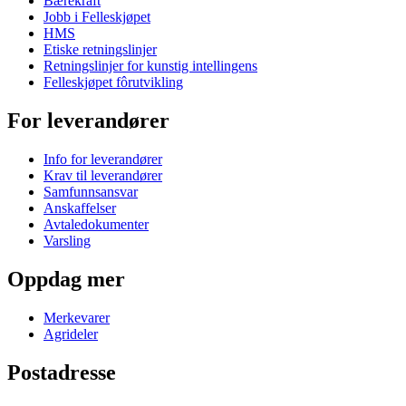
Bærekraft
Jobb i Felleskjøpet
HMS
Etiske retningslinjer
Retningslinjer for kunstig intellingens
Felleskjøpet fôrutvikling
For leverandører
Info for leverandører
Krav til leverandører
Samfunnsansvar
Anskaffelser
Avtaledokumenter
Varsling
Oppdag mer
Merkevarer
Agrideler
Postadresse