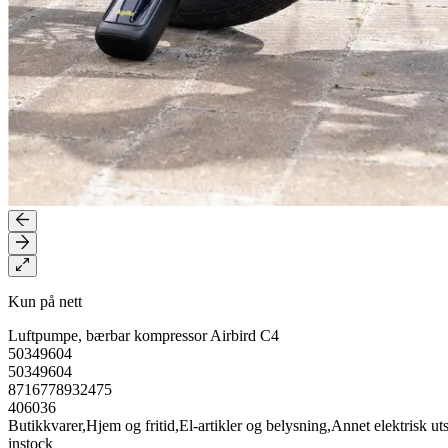
Kun på nett
Luftpumpe, bærbar kompressor Airbird C4
50349604
50349604
8716778932475
406036
Butikkvarer,Hjem og fritid,El-artikler og belysning,Annet elektrisk uts
instock