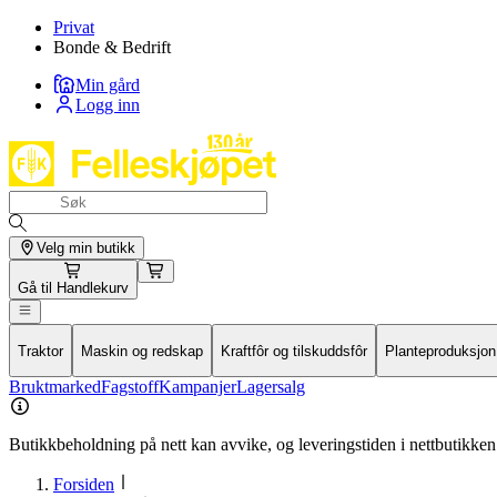
Privat
Bonde & Bedrift
Min gård
Logg inn
Velg min butikk
Gå til
Handlekurv
Traktor
Maskin og redskap
Kraftfôr og tilskuddsfôr
Planteproduksjon
Bruktmarked
Fagstoff
Kampanjer
Lagersalg
Butikkbeholdning på nett kan avvike, og leveringstiden i nettbutikken 
Forsiden