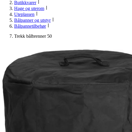
Butikkvarer
Hage og uterom
Uteplassen
Bålpanner og utstyr
Bålpannetilbehør
Trekk bålbrenner 50