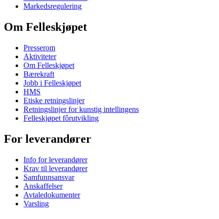
Markedsregulering
Om Felleskjøpet
Presserom
Aktiviteter
Om Felleskjøpet
Bærekraft
Jobb i Felleskjøpet
HMS
Etiske retningslinjer
Retningslinjer for kunstig intellingens
Felleskjøpet fôrutvikling
For leverandører
Info for leverandører
Krav til leverandører
Samfunnsansvar
Anskaffelser
Avtaledokumenter
Varsling