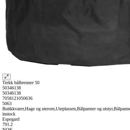
Trekk bålbrenner 50
50346138
50346138
7058121050636
5063
Butikkvarer,Hage og uterom,Uteplassen,Bålpanner og utstyr,Bålpanne
instock
Espegard
791.2
NOK