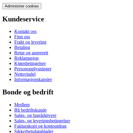
Administrer cookies
Kundeservice
Kontakt oss
Finn oss
Frakt og levering
Betaling
Retur og angrerett
Reklamasjon
Kjøpsbetingelser
Personopplysninger
Nettsvindel
Informasjonskapsler
Bonde og bedrift
Medlem
Bli bedriftskunde
Salgs- og fagrådgivere
Salgs- og leveringsbetingelser
Fakturakopi og kontoutdrag
Sikkerhetsdatablader