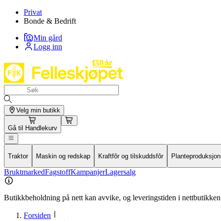
Privat
Bonde & Bedrift
Min gård
Logg inn
Velg min butikk
Gå til
Handlekurv
Traktor
Maskin og redskap
Kraftfôr og tilskuddsfôr
Planteproduksjon
Bruktmarked
Fagstoff
Kampanjer
Lagersalg
Butikkbeholdning på nett kan avvike, og leveringstiden i nettbutikken 
Forsiden