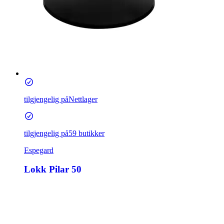
tilgjengelig på
Nettlager
tilgjengelig på
59 butikker
Espegard
Lokk Pilar 50
743,20