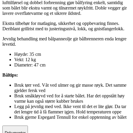
lufttilførsel og dobbel forbrenning gjør bålfyring enkelt, samtidig
som bålet blir ekstra varmt og tilnærmet røykfritt. Doble vegger gir
lavere overflatevarme og et sikrere ildsted.
Ekstra tilbehør for matlaging, sikkerhet og oppbevaring finnes.
Deriblant grillrist med to justeringsnivå, lokk, og gnistfangerlokk.
Jevnlig behandling med bålpanneolje gir bålbrenneren enda lengre
levetid.
Høyde: 35 cm
Vekt: 12 kg
Diameter: 47 cm
Båltips:
Bruk tørr ved. Våt ved ulmer og gir masse røyk. Det samme
gjelder fersk ved
Bruk småkløyvd ved for å starte bålet. Har det oppstått høy
varme kan også større kubber brukes
Legg på jevnlig med ved. Ikke vent til det er lite glør. Da tar
det lengre tid å få flammer igjen. Hold temperaturen oppe
Bruk gjerne Espegard Tennull for enkel opptenning av bålet
Dokumenter