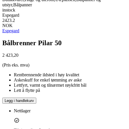
utstyr,Bålpanner
instock
Espegard
2423.2
NOK
Espegard
Bålbrenner Pilar 50
2 423,20
(Pris eks. mva)
Rentbrennende ildsted i høy kvalitet
Askeskuff for enkel tømming av aske
Lettfyrt, varmt og tilnærmet røykfritt bål
Lett å flytte på
Legg i handlekurv
Nettlager