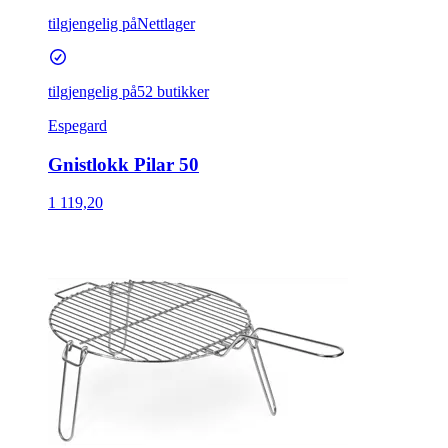
tilgjengelig på
Nettlager
tilgjengelig på
52 butikker
Espegard
Gnistlokk Pilar 50
1 119,20