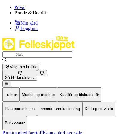
Privat
Bonde & Bedrift
Min gård
Logg inn
Velg min butikk
Gå til
Handlekurv
Traktor
Maskin og redskap
Kraftfôr og tilskuddsfôr
Planteproduksjon
Innendørsmekanisering
Drift og rekvisita
Butikkvarer
Bruktmarked
Fagstoff
Kampanjer
Lagersalg