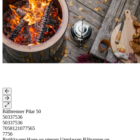
Bålbrenner Pilar 50
50337536
50337536
7058121077565
7756
Butikkvarer,Hage og uterom,Uteplassen,Bålpanner og