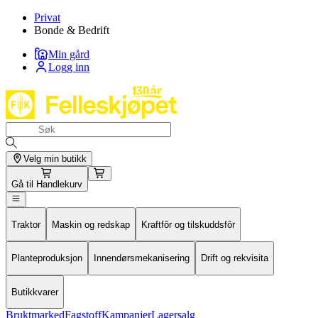
Privat
Bonde & Bedrift
Min gård
Logg inn
Velg min butikk
Gå til
Handlekurv
Traktor
Maskin og redskap
Kraftfôr og tilskuddsfôr
Planteproduksjon
Innendørsmekanisering
Drift og rekvisita
Butikkvarer
Bruktmarked
Fagstoff
Kampanjer
Lagersalg