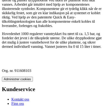
rørene og plasser drypphodene ved siden av plantene som skal
vannes. Arbeidet går intuitivt med hjelp av komponentenes
illustrerende symboler. Komponentene gir et tydelig klikk når de er
skikkelig festet, som gir en klar indikasjon på at systemet er koblet
riktig. Ved hjelp av den patenterte Quick & Easy-
tilkoblingsteknologien kan alle komponentene enkelt kobles til
hverandre, forlenges og frakobles.
Hovedenhet 1000 regulerer vanntrykket fra røret til ca. 1,5 bar, og
fordeler det jevnt i de tilkoplede rørene. De ulike drypphodene gjør
det mulig å justere vannbehovet for de ulike plantene, og sikrer
dermed individuell vanning. Vannet justeres fra 0 til 15 liter i timer.
Org. nr. 911608103
Administrer cookies
Kundeservice
Kontakt oss
Finn oss