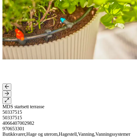
MDS startsett terrasse
50337515
50337515
4066407002982
970653301
Butikkvarer,Hage og uterom,Hagestell,Vanning,Vanningssystemer