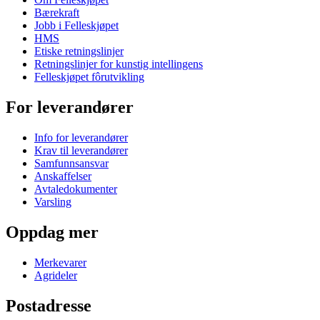
Bærekraft
Jobb i Felleskjøpet
HMS
Etiske retningslinjer
Retningslinjer for kunstig intellingens
Felleskjøpet fôrutvikling
For leverandører
Info for leverandører
Krav til leverandører
Samfunnsansvar
Anskaffelser
Avtaledokumenter
Varsling
Oppdag mer
Merkevarer
Agrideler
Postadresse