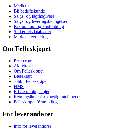
Medlem
Bli bedriftskunde
Salgs- og fagrådgivere
Salgs- og leveringsbetingelser
Fakturakopi og kontoutdrag
Sikkerhetsdatablader
Markedsregulering
Om Felleskjøpet
Presserom
Aktiviteter
Om Felleskjøpet
Bærekraft
Jobb i Felleskjøpet
HMS
Etiske retningslinjer
Retningslinjer for kunstig intellingens
Felleskjøpet fôrutvikling
For leverandører
Info for leverandører