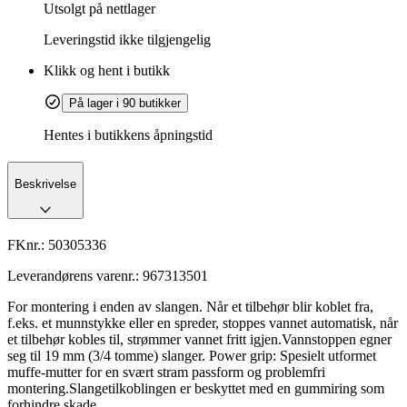
Utsolgt på nettlager
Leveringstid
ikke tilgjengelig
Klikk og hent i butikk
På lager i 90 butikker
Hentes i butikkens åpningstid
Beskrivelse
FKnr.:
50305336
Leverandørens varenr.:
967313501
For montering i enden av slangen. Når et tilbehør blir koblet fra,
f.eks. et munnstykke eller en spreder, stoppes vannet automatisk, når
et tilbehør kobles til, strømmer vannet fritt igjen.Vannstoppen egner
seg til 19 mm (3/4 tomme) slanger. Power grip: Spesielt utformet
muffe-mutter for en svært stram passform og problemfri
montering.Slangetilkoblingen er beskyttet med en gummiring som
forhindre skade.