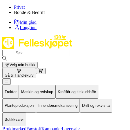
Privat
Bonde & Bedrift
Min gård
Logg inn
Velg min butikk
Gå til
Handlekurv
Traktor
Maskin og redskap
Kraftfôr og tilskuddsfôr
Planteproduksjon
Innendørsmekanisering
Drift og rekvisita
Butikkvarer
Bruktmarked
Fagstoff
Kampanjer
Lagersalg