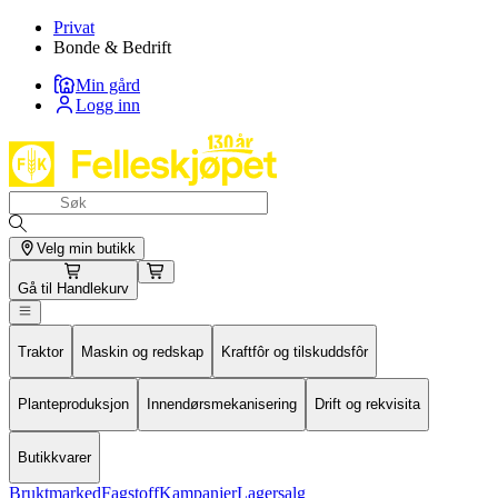
Privat
Bonde & Bedrift
Min gård
Logg inn
Velg min butikk
Gå til
Handlekurv
Traktor
Maskin og redskap
Kraftfôr og tilskuddsfôr
Planteproduksjon
Innendørsmekanisering
Drift og rekvisita
Butikkvarer
Bruktmarked
Fagstoff
Kampanjer
Lagersalg