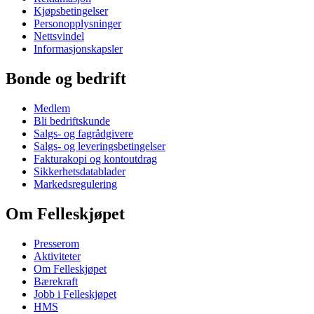
Kjøpsbetingelser
Personopplysninger
Nettsvindel
Informasjonskapsler
Bonde og bedrift
Medlem
Bli bedriftskunde
Salgs- og fagrådgivere
Salgs- og leveringsbetingelser
Fakturakopi og kontoutdrag
Sikkerhetsdatablader
Markedsregulering
Om Felleskjøpet
Presserom
Aktiviteter
Om Felleskjøpet
Bærekraft
Jobb i Felleskjøpet
HMS