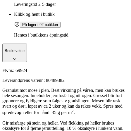
Leveringstid
2-5 dager
Klikk og hent i butikk
På lager i 92 butikker
Hentes i butikkens åpningstid
Beskrivelse
FKnr.:
69924
Leverandørens varenr.:
80489382
Granulat mot mose i plen. Best virkning på våren, men kan brukes
hele sesongen. Inneholder jernfosfat og nitrogen. Gresset blir fort
grønnere og fyldigere som følge av gjødslingen. Mosen blir raskt
svart og dør i løpet av ca 2 uker og kan da rakes vekk. Spres med
2
spredevogn eller for hånd. 35 g per m
.
Gir misfarge på stein og heller. Ved flekking på heller brukes
oksalsyre for å fjerne jernutfelling. 10 % oksalsyre i lunkent vann.