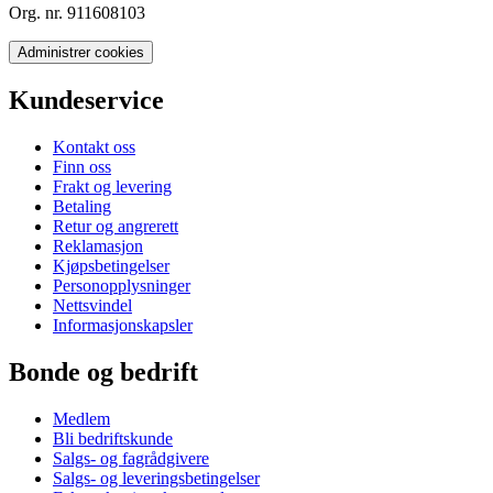
Org. nr. 911608103
Administrer cookies
Kundeservice
Kontakt oss
Finn oss
Frakt og levering
Betaling
Retur og angrerett
Reklamasjon
Kjøpsbetingelser
Personopplysninger
Nettsvindel
Informasjonskapsler
Bonde og bedrift
Medlem
Bli bedriftskunde
Salgs- og fagrådgivere
Salgs- og leveringsbetingelser