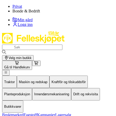
Privat
Bonde & Bedrift
Min gård
Logg inn
Velg min butikk
Gå til
Handlekurv
Traktor
Maskin og redskap
Kraftfôr og tilskuddsfôr
Planteproduksjon
Innendørsmekanisering
Drift og rekvisita
Butikkvarer
Bruktmarked
Fagstoff
Kampanjer
Lagersalg