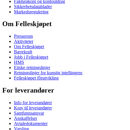
Fakturakopi og kontoutdrag
Sikkerhetsdatablader
Markedsregulering
Om Felleskjøpet
Presserom
Aktiviteter
Om Felleskjøpet
Bærekraft
Jobb i Felleskjøpet
HMS
Etiske retningslinjer
Retningslinjer for kunstig intellingens
Felleskjøpet fôrutvikling
For leverandører
Info for leverandører
Krav til leverandører
Samfunnsansvar
Anskaffelser
Avtaledokumenter
Varsling