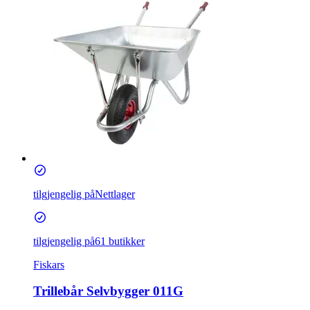
tilgjengelig på
Nettlager
tilgjengelig på
61 butikker
Fiskars
Trillebår Selvbygger 011G