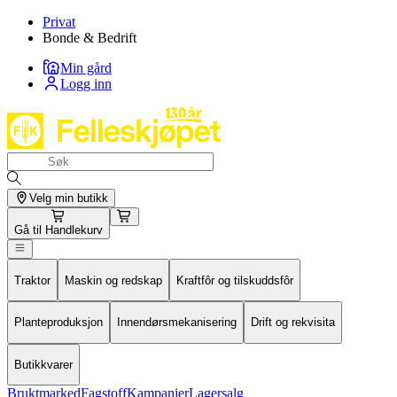
Privat
Bonde & Bedrift
Min gård
Logg inn
Velg min butikk
Gå til
Handlekurv
Traktor
Maskin og redskap
Kraftfôr og tilskuddsfôr
Planteproduksjon
Innendørsmekanisering
Drift og rekvisita
Butikkvarer
Bruktmarked
Fagstoff
Kampanjer
Lagersalg