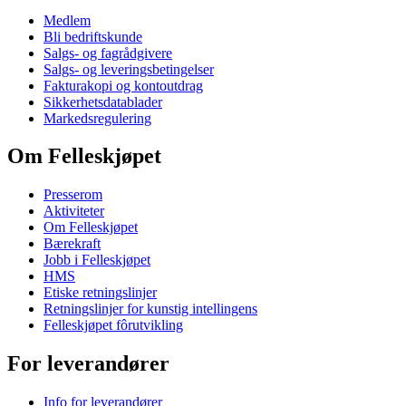
Medlem
Bli bedriftskunde
Salgs- og fagrådgivere
Salgs- og leveringsbetingelser
Fakturakopi og kontoutdrag
Sikkerhetsdatablader
Markedsregulering
Om Felleskjøpet
Presserom
Aktiviteter
Om Felleskjøpet
Bærekraft
Jobb i Felleskjøpet
HMS
Etiske retningslinjer
Retningslinjer for kunstig intellingens
Felleskjøpet fôrutvikling
For leverandører
Info for leverandører