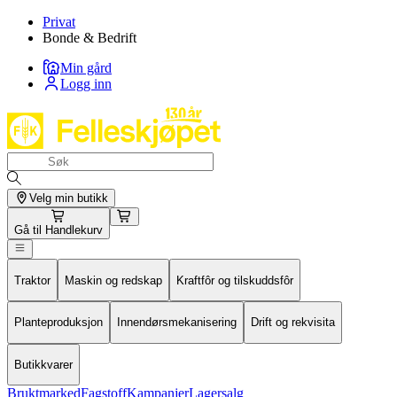
Privat
Bonde & Bedrift
Min gård
Logg inn
Velg min butikk
Gå til
Handlekurv
Traktor
Maskin og redskap
Kraftfôr og tilskuddsfôr
Planteproduksjon
Innendørsmekanisering
Drift og rekvisita
Butikkvarer
Bruktmarked
Fagstoff
Kampanjer
Lagersalg