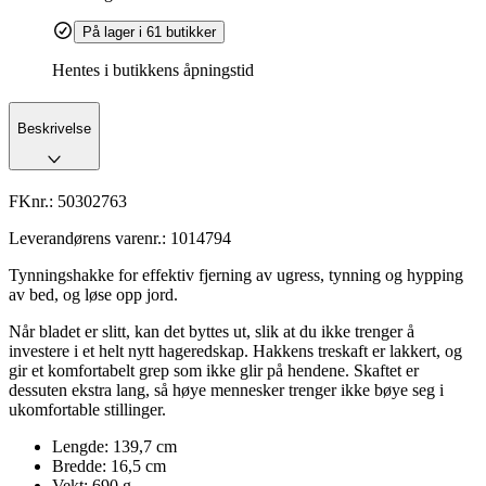
På lager i 61 butikker
Hentes i butikkens åpningstid
Beskrivelse
FKnr.:
50302763
Leverandørens varenr.:
1014794
Tynningshakke for effektiv fjerning av ugress, tynning og hypping
av bed, og løse opp jord.
Når bladet er slitt, kan det byttes ut, slik at du ikke trenger å
investere i et helt nytt hageredskap. Hakkens treskaft er lakkert, og
gir et komfortabelt grep som ikke glir på hendene. Skaftet er
dessuten ekstra lang, så høye mennesker trenger ikke bøye seg i
ukomfortable stillinger.
Lengde: 139,7 cm
Bredde: 16,5 cm
Vekt: 690 g