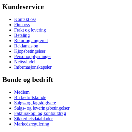
Kundeservice
Kontakt oss
Finn oss
Frakt og levering
Betaling
Retur og angrerett
Reklamasjon
Kjøpsbetingelser
Personopplysninger
Nettsvindel
Informasjonskapsler
Bonde og bedrift
Medlem
Bli bedriftskunde
Salgs- og fagrådgivere
Salgs- og leveringsbetingelser
Fakturakopi og kontoutdrag
Sikkerhetsdatablader
Markedsregulering