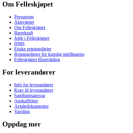
Om Felleskjøpet
Presserom
Aktiviteter
Om Felleskjøpet
Bærekraft
Jobb i Felleskjøpet
HMS
Etiske retningslinjer
Retningslinjer for kunstig intellingens
Felleskjøpet fôrutvikling
For leverandører
Info for leverandører
Krav til leverandører
Samfunnsansvar
Anskaffelser
Avtaledokumenter
Varsling
Oppdag mer