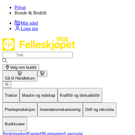
Privat
Bonde & Bedrift
Min gård
Logg inn
Velg min butikk
Gå til
Handlekurv
Traktor
Maskin og redskap
Kraftfôr og tilskuddsfôr
Planteproduksjon
Innendørsmekanisering
Drift og rekvisita
Butikkvarer
Bruktmarked
Fagstoff
Kampanjer
Lagersalg