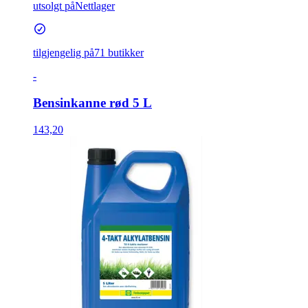
utsolgt på
Nettlager
tilgjengelig på
71 butikker
-
Bensinkanne rød 5 L
143,20