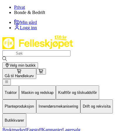
Privat
Bonde & Bedrift
Min gård
Logg inn
Velg min butikk
Gå til
Handlekurv
Traktor
Maskin og redskap
Kraftfôr og tilskuddsfôr
Planteproduksjon
Innendørsmekanisering
Drift og rekvisita
Butikkvarer
Bruktmarked
Fagstoff
Kampanjer
Lagersalg