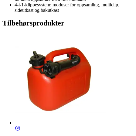
4-i-1-klippesystem: moduser for oppsamling, multiclip,
sideutkast og bakutkast
Tilbehørsprodukter