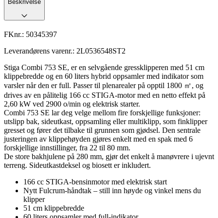
Beskrivelse
FKnr.:
50345397
Leverandørens varenr.:
2L0536548ST2
Stiga Combi 753 SE, er en selvgående gressklipperen med 51 cm
klippebredde og en 60 liters hybrid oppsamler med indikator som
varsler når den er full. Passer til plenarealer på opptil 1800 ㎡, og
drives av en pålitelig 166 cc STIGA-motor med en netto effekt på
2,60 kW ved 2900 o/min og elektrisk starter.
Combi 753 SE lar deg velge mellom fire forskjellige funksjoner:
utslipp bak, sideutkast, oppsamling eller multiklipp, som finklipper
gresset og fører det tilbake til grunnen som gjødsel. Den sentrale
justeringen av klippehøyden gjøres enkelt med en spak med 6
forskjellige innstillinger, fra 22 til 80 mm.
De store bakhjulene på 280 mm, gjør det enkelt å manøvrere i ujevnt
terreng. Sideutkastdeksel og biosett er inkludert.
166 cc STIGA-bensinmotor med elektrisk start
Nytt Fulcrum-håndtak – still inn høyde og vinkel mens du
klipper
51 cm klippebredde
60 liters oppsamler med full-indikator