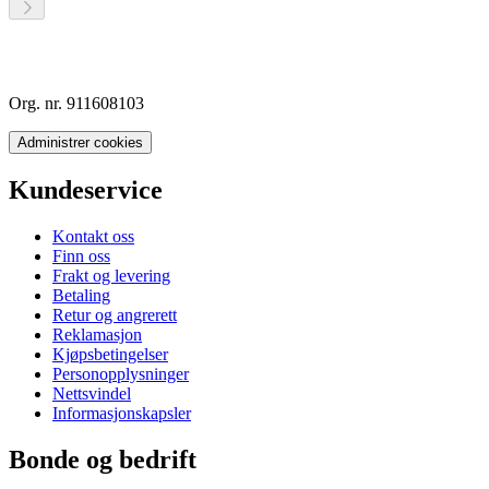
Org. nr. 911608103
Administrer cookies
Kundeservice
Kontakt oss
Finn oss
Frakt og levering
Betaling
Retur og angrerett
Reklamasjon
Kjøpsbetingelser
Personopplysninger
Nettsvindel
Informasjonskapsler
Bonde og bedrift