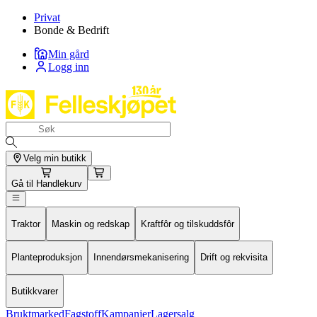
Privat
Bonde & Bedrift
Min gård
Logg inn
Velg min butikk
Gå til
Handlekurv
Traktor
Maskin og redskap
Kraftfôr og tilskuddsfôr
Planteproduksjon
Innendørsmekanisering
Drift og rekvisita
Butikkvarer
Bruktmarked
Fagstoff
Kampanjer
Lagersalg