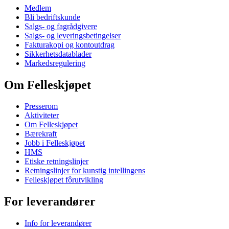
Medlem
Bli bedriftskunde
Salgs- og fagrådgivere
Salgs- og leveringsbetingelser
Fakturakopi og kontoutdrag
Sikkerhetsdatablader
Markedsregulering
Om Felleskjøpet
Presserom
Aktiviteter
Om Felleskjøpet
Bærekraft
Jobb i Felleskjøpet
HMS
Etiske retningslinjer
Retningslinjer for kunstig intellingens
Felleskjøpet fôrutvikling
For leverandører
Info for leverandører