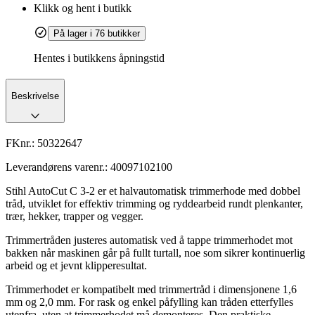
Klikk og hent i butikk
På lager i 76 butikker
Hentes i butikkens åpningstid
Beskrivelse
FKnr.:
50322647
Leverandørens varenr.:
40097102100
Stihl AutoCut C 3-2 er et halvautomatisk trimmerhode med dobbel
tråd, utviklet for effektiv trimming og ryddearbeid rundt plenkanter,
trær, hekker, trapper og vegger.
Trimmertråden justeres automatisk ved å tappe trimmerhodet mot
bakken når maskinen går på fullt turtall, noe som sikrer kontinuerlig
arbeid og et jevnt klipperesultat.
Trimmerhodet er kompatibelt med trimmertråd i dimensjonene 1,6
mm og 2,0 mm. For rask og enkel påfylling kan tråden etterfylles
utenfra, uten at trimmerhodet må demonteres. Den praktiske