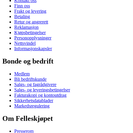
Kontakt oss
Finn oss
Frakt og levering
Betaling
Retur og angrerett
Reklamasjon
Kjøpsbetingelser
Personopplysninger
Nettsvindel
Informasjonskapsler
Bonde og bedrift
Medlem
Bli bedriftskunde
Salgs- og fagrådgivere
Salgs- og leveringsbetingelser
Fakturakopi og kontoutdrag
Sikkerhetsdatablader
Markedsregulering
Om Felleskjøpet
Presserom