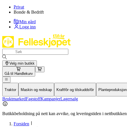
Privat
Bonde & Bedrift
Min gård
Logg inn
Velg min butikk
Gå til
Handlekurv
Traktor
Maskin og redskap
Kraftfôr og tilskuddsfôr
Planteproduksjon
Bruktmarked
Fagstoff
Kampanjer
Lagersalg
Butikkbeholdning på nett kan avvike, og leveringstiden i nettbutikken 
Forsiden