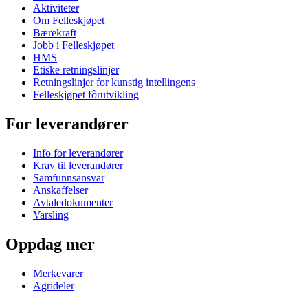
Aktiviteter
Om Felleskjøpet
Bærekraft
Jobb i Felleskjøpet
HMS
Etiske retningslinjer
Retningslinjer for kunstig intellingens
Felleskjøpet fôrutvikling
For leverandører
Info for leverandører
Krav til leverandører
Samfunnsansvar
Anskaffelser
Avtaledokumenter
Varsling
Oppdag mer
Merkevarer
Agrideler