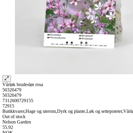
Vårløk brudeslør rosa
50320479
50320479
7312600729155
72915
Butikkvarer,Hage og uterom,Dyrk og plante,Løk og settepoteter,Vårl
Out of stock
Nelson Garden
55.92
NOK