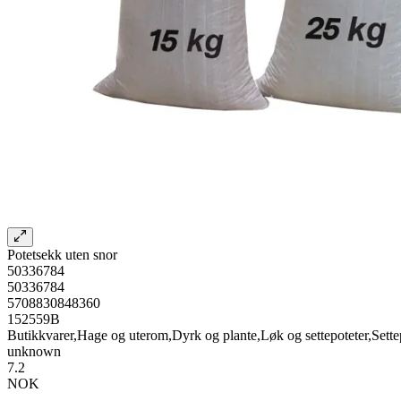
Potetsekk uten snor
50336784
50336784
5708830848360
152559B
Butikkvarer,Hage og uterom,Dyrk og plante,Løk og settepoteter,Sette
unknown
7.2
NOK