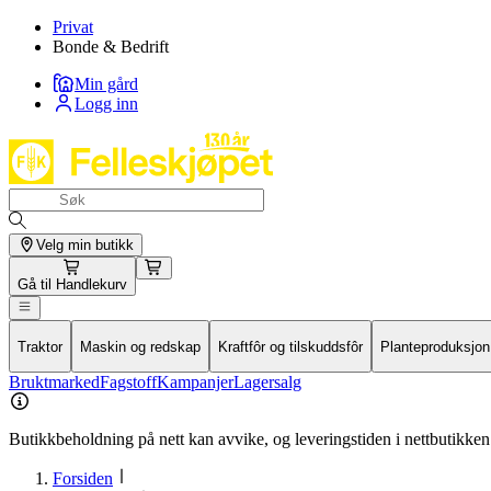
Privat
Bonde & Bedrift
Min gård
Logg inn
Velg min butikk
Gå til
Handlekurv
Traktor
Maskin og redskap
Kraftfôr og tilskuddsfôr
Planteproduksjon
Bruktmarked
Fagstoff
Kampanjer
Lagersalg
Butikkbeholdning på nett kan avvike, og leveringstiden i nettbutikken 
Forsiden