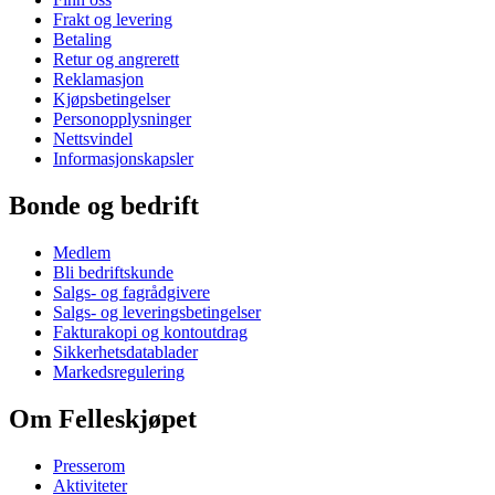
Frakt og levering
Betaling
Retur og angrerett
Reklamasjon
Kjøpsbetingelser
Personopplysninger
Nettsvindel
Informasjonskapsler
Bonde og bedrift
Medlem
Bli bedriftskunde
Salgs- og fagrådgivere
Salgs- og leveringsbetingelser
Fakturakopi og kontoutdrag
Sikkerhetsdatablader
Markedsregulering
Om Felleskjøpet
Presserom
Aktiviteter