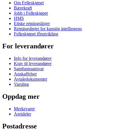
Om Felleskjøpet
Bærekraft
Jobb i Felleskjøpet
HMS
Etiske retningslinjer
Retningslinjer for kunstig intellingens
Felleskjøpet fôrutvikling
For leverandører
Info for leverandører
Krav til leverandører
Samfunnsansvar
Anskaffelser
Avtaledokumenter
Varsling
Oppdag mer
Merkevarer
Agrideler
Postadresse