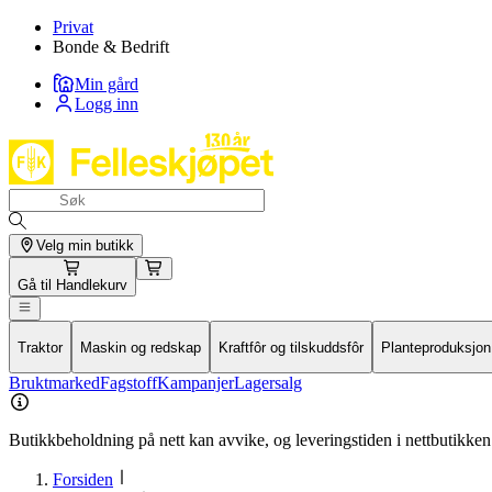
Privat
Bonde & Bedrift
Min gård
Logg inn
Velg min butikk
Gå til
Handlekurv
Traktor
Maskin og redskap
Kraftfôr og tilskuddsfôr
Planteproduksjon
Bruktmarked
Fagstoff
Kampanjer
Lagersalg
Butikkbeholdning på nett kan avvike, og leveringstiden i nettbutikken 
Forsiden