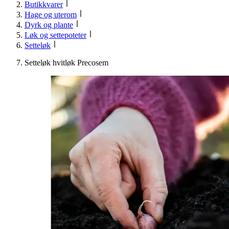
Butikkvarer
Hage og uterom
Dyrk og plante
Løk og settepoteter
Setteløk
Setteløk hvitløk Precosem