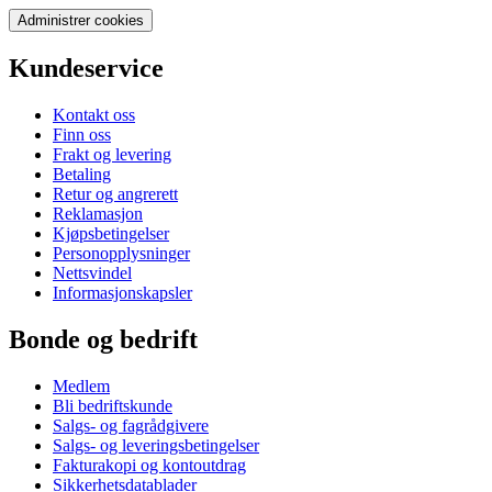
Administrer cookies
Kundeservice
Kontakt oss
Finn oss
Frakt og levering
Betaling
Retur og angrerett
Reklamasjon
Kjøpsbetingelser
Personopplysninger
Nettsvindel
Informasjonskapsler
Bonde og bedrift
Medlem
Bli bedriftskunde
Salgs- og fagrådgivere
Salgs- og leveringsbetingelser
Fakturakopi og kontoutdrag
Sikkerhetsdatablader