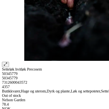
Setteløk hvitløk Precosem
50345779
50345779
7312600043572
4357
Butikkvarer,Hage og uterom,Dyrk og plante,Løk og settepoteter,Sette
Out of stock
Nelson Garden
78.4
NOK