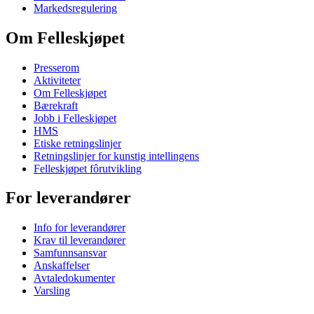
Markedsregulering
Om Felleskjøpet
Presserom
Aktiviteter
Om Felleskjøpet
Bærekraft
Jobb i Felleskjøpet
HMS
Etiske retningslinjer
Retningslinjer for kunstig intellingens
Felleskjøpet fôrutvikling
For leverandører
Info for leverandører
Krav til leverandører
Samfunnsansvar
Anskaffelser
Avtaledokumenter
Varsling