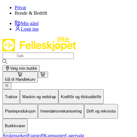
Privat
Bonde & Bedrift
Min gård
Logg inn
Velg min butikk
Gå til
Handlekurv
Traktor
Maskin og redskap
Kraftfôr og tilskuddsfôr
Planteproduksjon
Innendørsmekanisering
Drift og rekvisita
Butikkvarer
Bruktmarked
Fagstoff
Kampanjer
Lagersalg