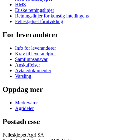
HMS
Etiske retningslinjer
Retningslinjer for kunstig intellingens
Felleskjøpet fôrutvikling
For leverandører
Info for leverandører
Krav til leverandører
Samfunnsansvar
Anskaffelser
Avtaledokumenter
Varsling
Oppdag mer
Merkevarer
Agrideler
Postadresse
Felleskjøpet Agri SA