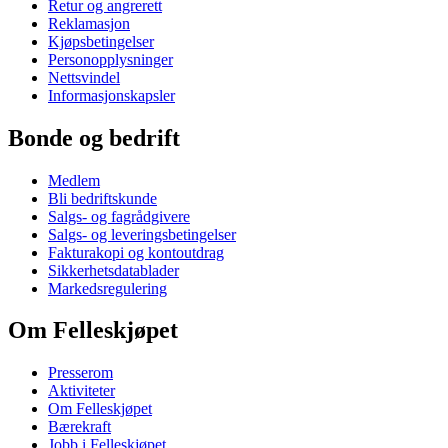
Retur og angrerett
Reklamasjon
Kjøpsbetingelser
Personopplysninger
Nettsvindel
Informasjonskapsler
Bonde og bedrift
Medlem
Bli bedriftskunde
Salgs- og fagrådgivere
Salgs- og leveringsbetingelser
Fakturakopi og kontoutdrag
Sikkerhetsdatablader
Markedsregulering
Om Felleskjøpet
Presserom
Aktiviteter
Om Felleskjøpet
Bærekraft
Jobb i Felleskjøpet