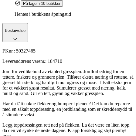
På lager i 10 butikker
Hentes i butikkens åpningstid
Beskrivelse
FKnr.:
50327465
Leverandørens varenr.:
184710
Jord for vedlikehold av etablert gressplen. Jordforbedring for en
tettere, friskere og grønnere plen. Tilfører ekstra næring til røttene, så
gresset blir sterkt og hardført mot ugress og mose. Tilsatt ekstra jern
for et vakkert grønt resultat. Stimulerer gresset med næring, kalk,
muld og sand. Gir en tett, grønn og vakker gressplen.
Har du fått nakne flekker og humper i plenen? Det kan du reparere
med en såkalt toppdressing, en jordblanding som er skreddersydd til
å stimulere vekst.
Legg toppdressingen rett ned på flekken. La det være en liten topp,
da den vil synke de neste dagene. Klapp forsiktig og strø plenfrø
over.