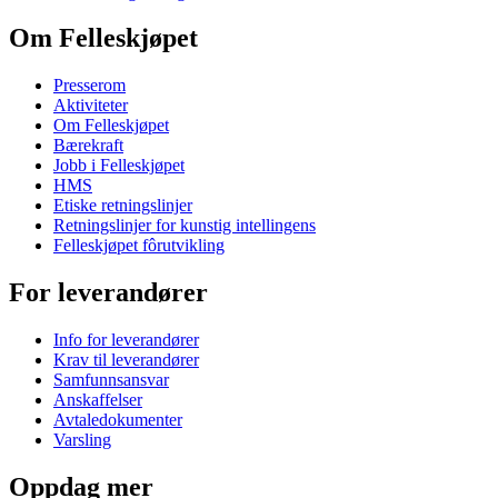
Om Felleskjøpet
Presserom
Aktiviteter
Om Felleskjøpet
Bærekraft
Jobb i Felleskjøpet
HMS
Etiske retningslinjer
Retningslinjer for kunstig intellingens
Felleskjøpet fôrutvikling
For leverandører
Info for leverandører
Krav til leverandører
Samfunnsansvar
Anskaffelser
Avtaledokumenter
Varsling
Oppdag mer