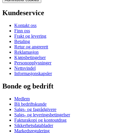
Kundeservice
Kontakt oss
Finn oss
Frakt og levering
Betaling
Retur og angrerett
Reklamasjon
Kjøpsbetingelser
Personopplysninger
Nettsvindel
Informasjonskapsler
Bonde og bedrift
Medlem
Bli bedriftskunde
Salgs- og fagrådgivere
Salgs- og leveringsbetingelser
Fakturakopi og kontoutdrag
Sikkerhetsdatablader
Markedsregulering