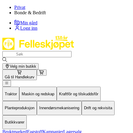
Privat
Bonde & Bedrift
Min gård
Logg inn
Velg min butikk
Gå til
Handlekurv
Traktor
Maskin og redskap
Kraftfôr og tilskuddsfôr
Planteproduksjon
Innendørsmekanisering
Drift og rekvisita
Butikkvarer
Bruktmarked
Fagstoff
Kampanjer
Lagersalg