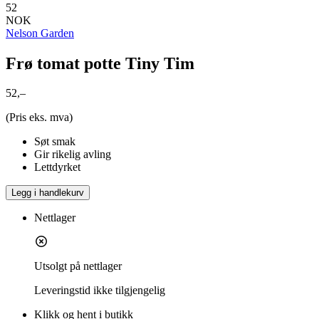
52
NOK
Nelson Garden
Frø tomat potte Tiny Tim
52,–
(Pris eks. mva)
Søt smak
Gir rikelig avling
Lettdyrket
Legg i handlekurv
Nettlager
Utsolgt på nettlager
Leveringstid
ikke tilgjengelig
Klikk og hent i butikk