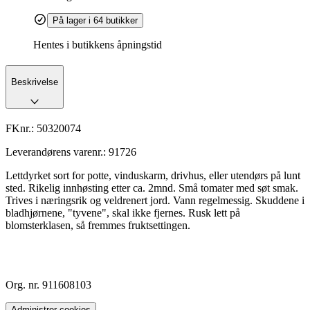
På lager i 64 butikker
Hentes i butikkens åpningstid
Beskrivelse
FKnr.:
50320074
Leverandørens varenr.:
91726
Lettdyrket sort for potte, vinduskarm, drivhus, eller utendørs på lunt
sted. Rikelig innhøsting etter ca. 2mnd. Små tomater med søt smak.
Trives i næringsrik og veldrenert jord. Vann regelmessig. Skuddene i
bladhjørnene, "tyvene", skal ikke fjernes. Rusk lett på
blomsterklasen, så fremmes fruktsettingen.
Org. nr. 911608103
Administrer cookies