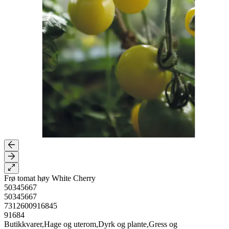
Frø tomat høy White Cherry
50345667
50345667
7312600916845
91684
Butikkvarer,Hage og uterom,Dyrk og plante,Gress og