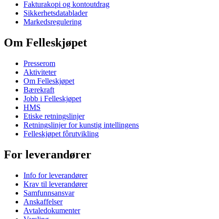
Fakturakopi og kontoutdrag
Sikkerhetsdatablader
Markedsregulering
Om Felleskjøpet
Presserom
Aktiviteter
Om Felleskjøpet
Bærekraft
Jobb i Felleskjøpet
HMS
Etiske retningslinjer
Retningslinjer for kunstig intellingens
Felleskjøpet fôrutvikling
For leverandører
Info for leverandører
Krav til leverandører
Samfunnsansvar
Anskaffelser
Avtaledokumenter