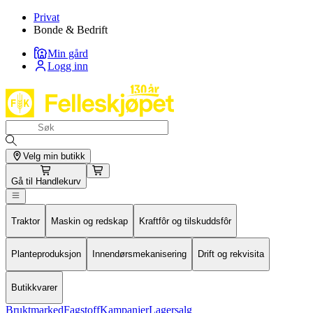
Privat
Bonde & Bedrift
Min gård
Logg inn
Velg min butikk
Gå til
Handlekurv
Traktor
Maskin og redskap
Kraftfôr og tilskuddsfôr
Planteproduksjon
Innendørsmekanisering
Drift og rekvisita
Butikkvarer
Bruktmarked
Fagstoff
Kampanjer
Lagersalg