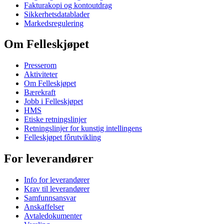
Fakturakopi og kontoutdrag
Sikkerhetsdatablader
Markedsregulering
Om Felleskjøpet
Presserom
Aktiviteter
Om Felleskjøpet
Bærekraft
Jobb i Felleskjøpet
HMS
Etiske retningslinjer
Retningslinjer for kunstig intellingens
Felleskjøpet fôrutvikling
For leverandører
Info for leverandører
Krav til leverandører
Samfunnsansvar
Anskaffelser
Avtaledokumenter