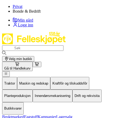
Privat
Bonde & Bedrift
Min gård
Logg inn
Velg min butikk
Gå til
Handlekurv
Traktor
Maskin og redskap
Kraftfôr og tilskuddsfôr
Planteproduksjon
Innendørsmekanisering
Drift og rekvisita
Butikkvarer
Bruktmarked
Fagstoff
Kampanjer
Lagersalg