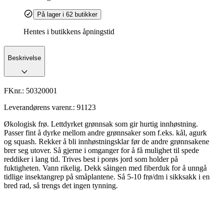
På lager i 62 butikker
Hentes i butikkens åpningstid
Beskrivelse
FKnr.:
50320001
Leverandørens varenr.:
91123
Økologisk frø. Lettdyrket grønnsak som gir hurtig innhøstning.
Passer fint å dyrke mellom andre grønnsaker som f.eks. kål, agurk
og squash. Rekker å bli innhøstningsklar før de andre grønnsakene
brer seg utover. Så gjerne i omganger for å få mulighet til spede
reddiker i lang tid. Trives best i porøs jord som holder på
fuktigheten. Vann rikelig. Dekk såingen med fiberduk for å unngå
tidlige insektangrep på småplantene. Så 5-10 frø/dm i sikksakk i en
bred rad, så trengs det ingen tynning.