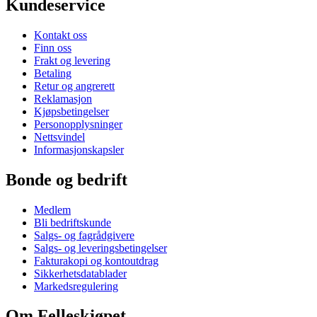
Kundeservice
Kontakt oss
Finn oss
Frakt og levering
Betaling
Retur og angrerett
Reklamasjon
Kjøpsbetingelser
Personopplysninger
Nettsvindel
Informasjonskapsler
Bonde og bedrift
Medlem
Bli bedriftskunde
Salgs- og fagrådgivere
Salgs- og leveringsbetingelser
Fakturakopi og kontoutdrag
Sikkerhetsdatablader
Markedsregulering
Om Felleskjøpet