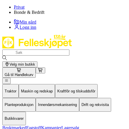
Privat
Bonde & Bedrift
Min gård
Logg inn
Velg min butikk
Gå til
Handlekurv
Traktor
Maskin og redskap
Kraftfôr og tilskuddsfôr
Planteproduksjon
Innendørsmekanisering
Drift og rekvisita
Butikkvarer
Bruktmarked
Fagstoff
Kampanjer
Lagersalg