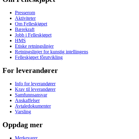
Presserom
Aktiviteter
Om Felleskjøpet
Bærekraft
Jobb i Felleskjøpet
HMS
Etiske retningslinjer
Retningslinjer for kunstig intellingens
Felleskjøpet fôrutvikling
For leverandører
Info for leverandører
Krav til leverandører
Samfunnsansvar
Anskaffelser
Avtaledokumenter
Varsling
Oppdag mer
Merkevarer