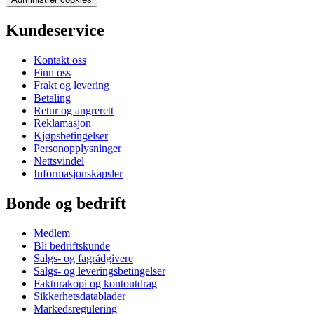
Kundeservice
Kontakt oss
Finn oss
Frakt og levering
Betaling
Retur og angrerett
Reklamasjon
Kjøpsbetingelser
Personopplysninger
Nettsvindel
Informasjonskapsler
Bonde og bedrift
Medlem
Bli bedriftskunde
Salgs- og fagrådgivere
Salgs- og leveringsbetingelser
Fakturakopi og kontoutdrag
Sikkerhetsdatablader
Markedsregulering