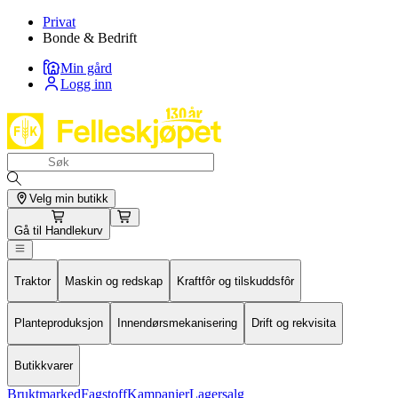
Privat
Bonde & Bedrift
Min gård
Logg inn
Velg min butikk
Gå til
Handlekurv
Traktor
Maskin og redskap
Kraftfôr og tilskuddsfôr
Planteproduksjon
Innendørsmekanisering
Drift og rekvisita
Butikkvarer
Bruktmarked
Fagstoff
Kampanjer
Lagersalg