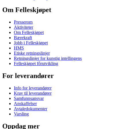
Om Felleskjøpet
Presserom
Aktiviteter
Om Felleskjøpet
Bærekraft
Jobb i Felleskjøpet
HMS
Etiske retningslinjer
Retningslinjer for kunstig intellingens
Felleskjøpet fôrutvikling
For leverandører
Info for leverandører
Krav til leverandører
Samfunnsansvar
Anskaffelser
Avtaledokumenter
Varsling
Oppdag mer