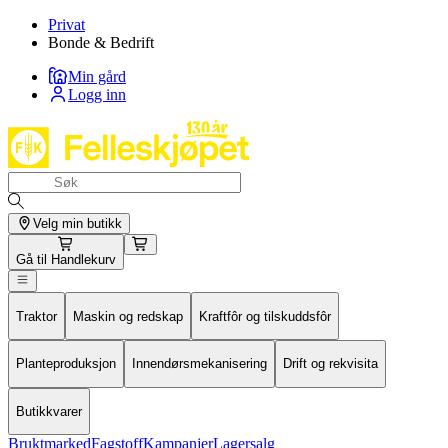
Privat
Bonde & Bedrift
Min gård
Logg inn
Velg min butikk
Gå til
Handlekurv
Traktor
Maskin og redskap
Kraftfôr og tilskuddsfôr
Planteproduksjon
Innendørsmekanisering
Drift og rekvisita
Butikkvarer
Bruktmarked
Fagstoff
Kampanjer
Lagersalg