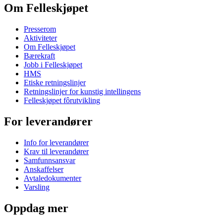
Om Felleskjøpet
Presserom
Aktiviteter
Om Felleskjøpet
Bærekraft
Jobb i Felleskjøpet
HMS
Etiske retningslinjer
Retningslinjer for kunstig intellingens
Felleskjøpet fôrutvikling
For leverandører
Info for leverandører
Krav til leverandører
Samfunnsansvar
Anskaffelser
Avtaledokumenter
Varsling
Oppdag mer