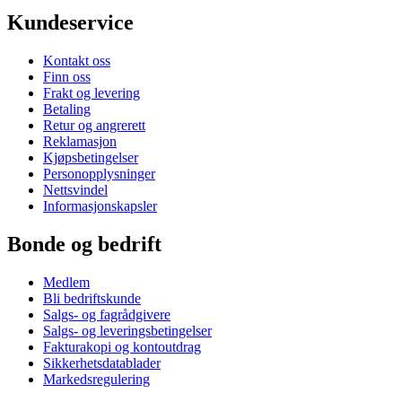
Kundeservice
Kontakt oss
Finn oss
Frakt og levering
Betaling
Retur og angrerett
Reklamasjon
Kjøpsbetingelser
Personopplysninger
Nettsvindel
Informasjonskapsler
Bonde og bedrift
Medlem
Bli bedriftskunde
Salgs- og fagrådgivere
Salgs- og leveringsbetingelser
Fakturakopi og kontoutdrag
Sikkerhetsdatablader
Markedsregulering