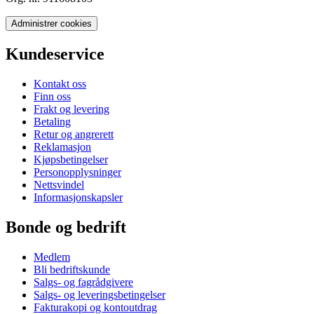
Administrer cookies
Kundeservice
Kontakt oss
Finn oss
Frakt og levering
Betaling
Retur og angrerett
Reklamasjon
Kjøpsbetingelser
Personopplysninger
Nettsvindel
Informasjonskapsler
Bonde og bedrift
Medlem
Bli bedriftskunde
Salgs- og fagrådgivere
Salgs- og leveringsbetingelser
Fakturakopi og kontoutdrag