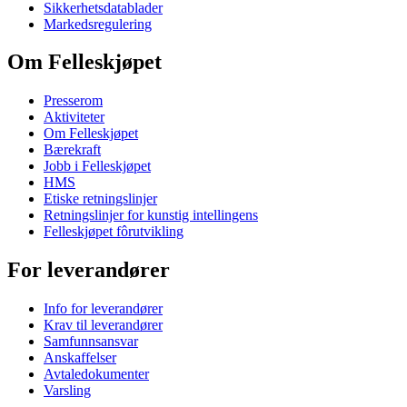
Sikkerhetsdatablader
Markedsregulering
Om Felleskjøpet
Presserom
Aktiviteter
Om Felleskjøpet
Bærekraft
Jobb i Felleskjøpet
HMS
Etiske retningslinjer
Retningslinjer for kunstig intellingens
Felleskjøpet fôrutvikling
For leverandører
Info for leverandører
Krav til leverandører
Samfunnsansvar
Anskaffelser
Avtaledokumenter
Varsling