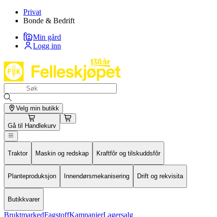
Privat
Bonde & Bedrift
Min gård
Logg inn
Velg min butikk
Gå til
Handlekurv
Traktor
Maskin og redskap
Kraftfôr og tilskuddsfôr
Planteproduksjon
Innendørsmekanisering
Drift og rekvisita
Butikkvarer
Bruktmarked
Fagstoff
Kampanjer
Lagersalg