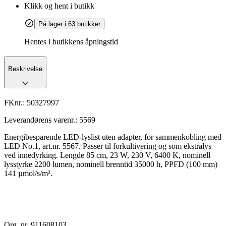
Klikk og hent i butikk
På lager i 63 butikker
Hentes i butikkens åpningstid
Beskrivelse
FKnr.:
50327997
Leverandørens varenr.:
5569
Energibesparende LED-lyslist uten adapter, for sammenkobling med
LED No.1, art.nr. 5567. Passer til forkultivering og som ekstralys
ved innedyrking. Lengde 85 cm, 23 W, 230 V, 6400 K, nominell
lysstyrke 2200 lumen, nominell brenntid 35000 h, PPFD (100 mm)
141 µmol/s/m².
Org. nr. 911608103